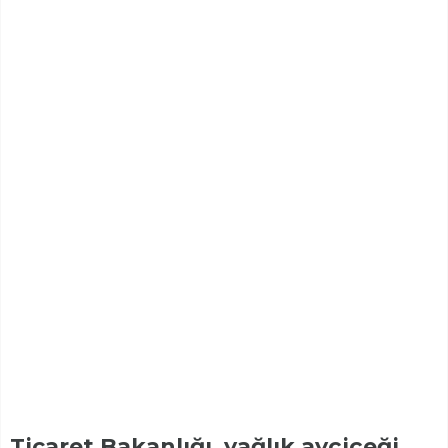
Ticaret Bakanlığı, yağlık ayçiçeği