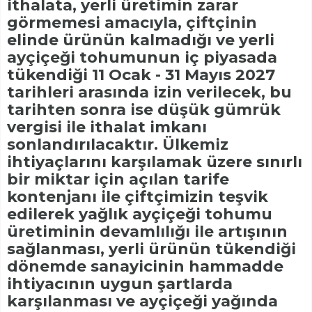
ithalata, yerli üretimin zarar
görmemesi amacıyla, çiftçinin
elinde ürünün kalmadığı ve yerli
ayçiçeği tohumunun iç piyasada
tükendiği 11 Ocak - 31 Mayıs 2027
tarihleri arasında izin verilecek, bu
tarihten sonra ise düşük gümrük
vergisi ile ithalat imkanı
sonlandırılacaktır. Ülkemiz
ihtiyaçlarını karşılamak üzere sınırlı
bir miktar için açılan tarife
kontenjanı ile çiftçimizin teşvik
edilerek yağlık ayçiçeği tohumu
üretiminin devamlılığı ile artışının
sağlanması, yerli ürünün tükendiği
dönemde sanayicinin hammadde
ihtiyacının uygun şartlarda
karşılanması ve ayçiçeği yağında