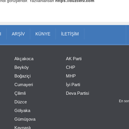
endi görüşleridir. Yazılanlardan
https://duzcetv.com
I
ARŞİV
KÜNYE
İLETİŞİM
Akçakoca
AK Parti
Beyköy
CHP
Boğaziçi
MHP
Cumayeri
İyi Parti
Çilimli
Deva Partisi
En son
Düzce
Gölyaka
Gümüşova
Kaynaşlı