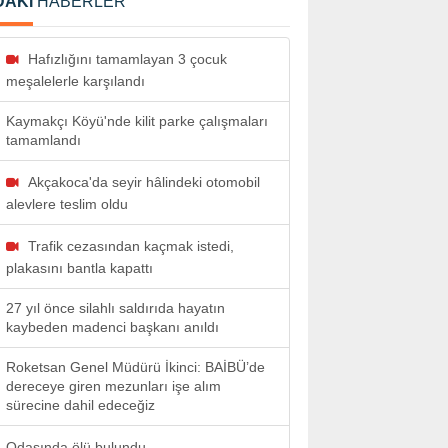
DAKİ
HABERLER
Hafızlığını tamamlayan 3 çocuk
meşalelerle karşılandı
Kaymakçı Köyü'nde kilit parke çalışmaları
tamamlandı
Akçakoca'da seyir hâlindeki otomobil
alevlere teslim oldu
Trafik cezasından kaçmak istedi,
plakasını bantla kapattı
27 yıl önce silahlı saldırıda hayatın
kaybeden madenci başkanı anıldı
Roketsan Genel Müdürü İkinci: BAİBÜ’de
dereceye giren mezunları işe alım
sürecine dahil edeceğiz
Odasında ölü bulundu