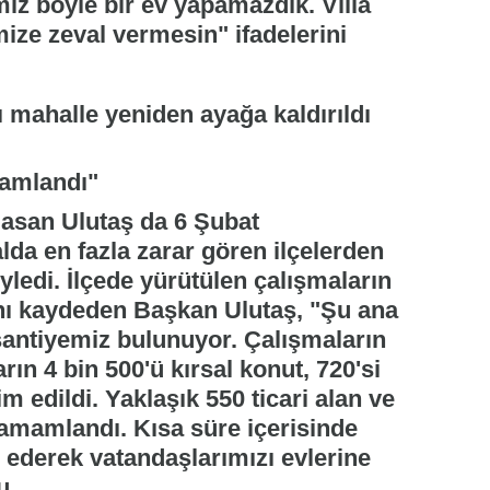
imiz böyle bir ev yapamazdık. Villa
imize zeval vermesin" ifadelerini
mamlandı"
asan Ulutaş da 6 Şubat
lda en fazla zarar gören ilçelerden
ledi. İlçede yürütülen çalışmaların
ı kaydeden Başkan Ulutaş, "Şu ana
antiyemiz bulunuyor. Çalışmaların
ın 4 bin 500'ü kırsal konut, 720'si
m edildi. Yaklaşık 550 ticari alan ve
mamlandı. Kısa süre içerisinde
m ederek vatandaşlarımızı evlerine
u