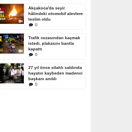
Akçakoca'da seyir
hâlindeki otomobil alevlere
teslim oldu
0
Trafik cezasından kaçmak
istedi, plakasını bantla
kapattı
0
27 yıl önce silahlı saldırıda
hayatın kaybeden madenci
başkanı anıldı
0