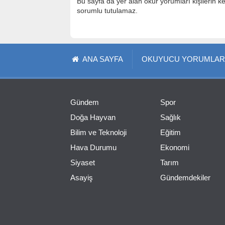
Bu sayfa da yer alan okur yorumları kişilerin k
sorumlu tutulamaz.
ANA SAYFA
OKUYUCU YORUMLAR
Gündem
Spor
Doğa Hayvan
Sağlık
Bilim ve Teknoloji
Eğitim
Hava Durumu
Ekonomi
Siyaset
Tarım
Asayiş
Gündemdekiler