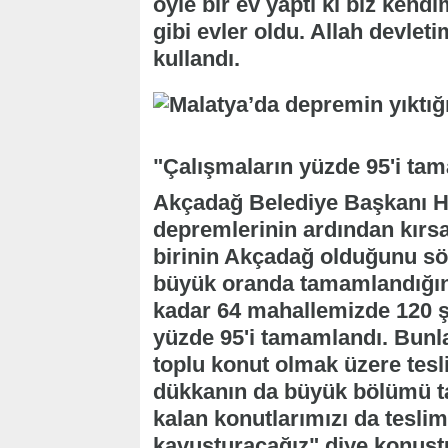
öyle bir ev yaptı ki biz kend
gibi evler oldu. Allah devlet
kullandı.
"Çalışmaların yüzde 95'i ta
Akçadağ Belediye Başkanı H
depremlerinin ardından kırsa
birinin Akçadağ olduğunu söy
büyük oranda tamamlandığın
kadar 64 mahallemizde 120 ş
yüzde 95'i tamamlandı. Bunlar
toplu konut olmak üzere tesli
dükkanın da büyük bölümü ta
kalan konutlarımızı da tesli
kavuşturacağız" diye konuşt