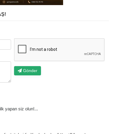
Ş!
Gönder
k yapan siz olun!...