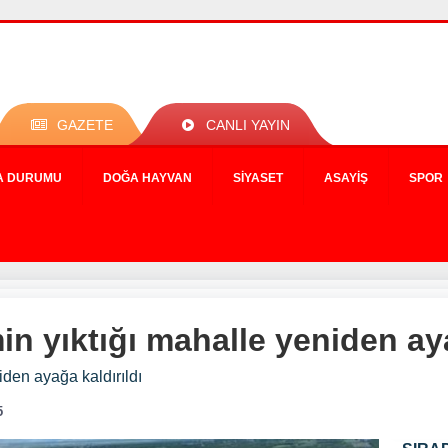
GAZETE
CANLI YAYIN
A DURUMU
DOĞA HAYVAN
SIYASET
ASAYIŞ
SPOR
n yıktığı mahalle yeniden aya
den ayağa kaldırıldı
5