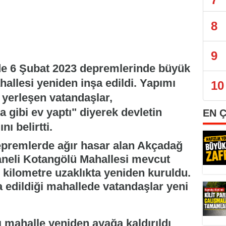
8
9
de 6 Şubat 2023 depremlerinde büyük
allesi yeniden inşa edildi. Yapımı
10
 yerleşen vatandaşlar,
 gibi ev yaptı" diyerek devletin
EN 
ı belirtti.
remlerde ağır hasar alan Akçadağ
haneli Kotangölü Mahallesi mevcut
5 kilometre uzaklıkta yeniden kuruldu.
a edildiği mahallede vatandaşlar yeni