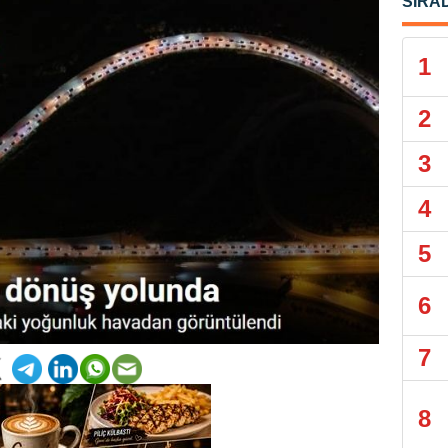
SIRA
1
2
3
4
5
6
7
8