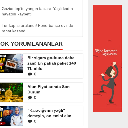
Gaziantep’te yangın faciası: Yaşlı kadın
hayatını kaybetti
Tur kapısı aralandı! Fenerbahçe evinde
rahat kazandı
ÇOK YORUMLANANLAR
Bir sigara grubuna daha
zam: En pahalı paket 140
TL oldu
0
Altın Fiyatlarında Son
Durum
0
"Karaciğerim yağlı"
demeyin, önlemini alın
0