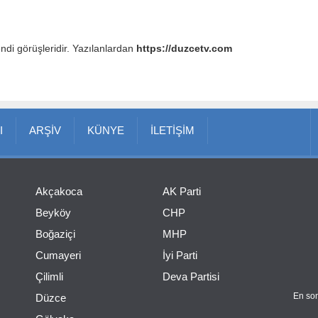
endi görüşleridir. Yazılanlardan
https://duzcetv.com
I
ARŞİV
KÜNYE
İLETİŞİM
Akçakoca
AK Parti
Beyköy
CHP
Boğaziçi
MHP
Cumayeri
İyi Parti
Çilimli
Deva Partisi
En son
Düzce