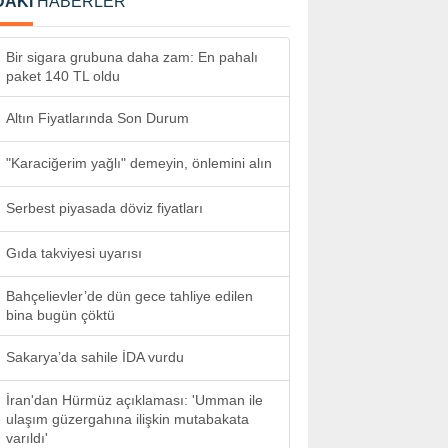
DAKİ
HABERLER
Bir sigara grubuna daha zam: En pahalı
paket 140 TL oldu
Altın Fiyatlarında Son Durum
"Karaciğerim yağlı" demeyin, önlemini alın
Serbest piyasada döviz fiyatları
Gıda takviyesi uyarısı
Bahçelievler’de dün gece tahliye edilen
bina bugün çöktü
Sakarya’da sahile İDA vurdu
İran'dan Hürmüz açıklaması: 'Umman ile
ulaşım güzergahına ilişkin mutabakata
varıldı'