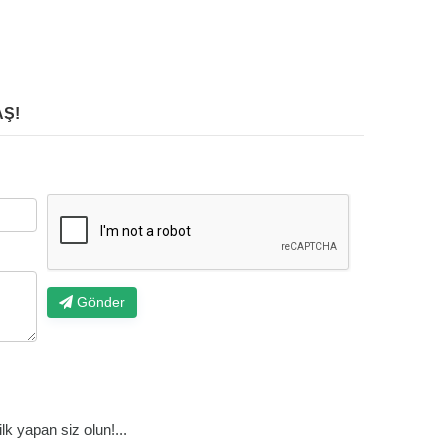
Ş!
Gönder
k yapan siz olun!...