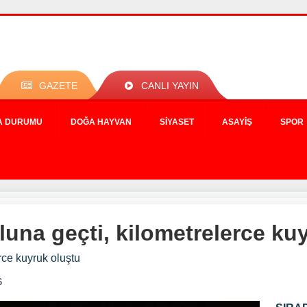
GAZETE
CANLI YAYIN
A DURUMU
DOĞA HAYVAN
SIYASET
ASAYIŞ
SPOR
oluna geçti, kilometrelerce ku
erce kuyruk oluştu
6