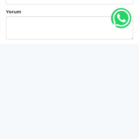
Yorum
Gönder
Bu habere henüz yorum yapılmamıştır, ilk yapan siz
olun!...
Bu sayfa da yer alan okur yorumları kişilerin kendi