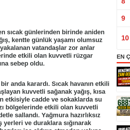
8
9
n sıcak günlerinden birinde aniden
10
ağış, kentte günlük yaşamı olumsuz
z yakalanan vatandaşlar zor anlar
rinde etkili olan kuvvetli rüzgar
EN 
ına sebep oldu.
bir anda karardı. Sıcak havanın etkili
şlayan kuvvetli sağanak yağış, kısa
şın etkisiyle cadde ve sokaklarda su
zı bölgelerinde etkili olan kuvvetli
detle sallandı. Yağmura hazırlıksız
 yerleri ve duraklara sığınarak