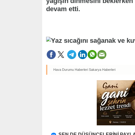
yağışın dinmesini beklerken 
devam etti.
Hava Durumu Haberleri
Sakarya Haberleri
SEN DE DÜŞÜNCELERİNİ PAYLA