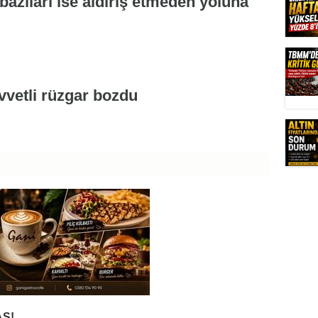
bazıları ise aldırış etmeden yoluna
Ş!