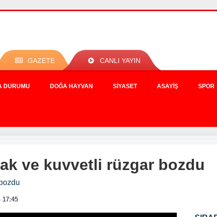
GAZETE
CANLI YAYIN
A DURUMU
DOĞA HAYVAN
SIYASET
ASAYIŞ
SPOR
ak ve kuvvetli rüzgar bozdu
 bozdu
- 17:45