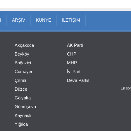
I
ARŞİV
KÜNYE
İLETİŞİM
Akçakoca
AK Parti
Beyköy
CHP
Boğaziçi
MHP
Cumayeri
İyi Parti
Çilimli
Deva Partisi
En son
Düzce
Gölyaka
Gümüşova
Kaynaşlı
Yığılca