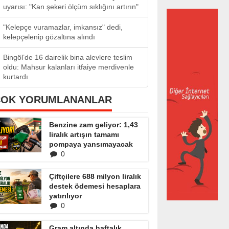
uyarısı: "Kan şekeri ölçüm sıklığını artırın"
"Kelepçe vuramazlar, imkansız" dedi,
kelepçelenip gözaltına alındı
Bingöl’de 16 dairelik bina alevlere teslim
oldu: Mahsur kalanları itfaiye merdivenle
kurtardı
ÇOK YORUMLANANLAR
Benzine zam geliyor: 1,43
liralık artışın tamamı
pompaya yansımayacak
0
Çiftçilere 688 milyon liralık
destek ödemesi hesaplara
yatırılıyor
0
Gram altında haftalık