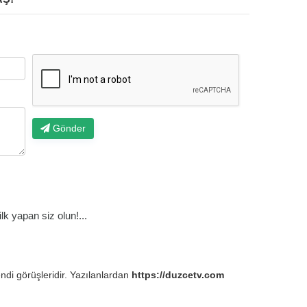
Gönder
k yapan siz olun!...
endi görüşleridir. Yazılanlardan
https://duzcetv.com