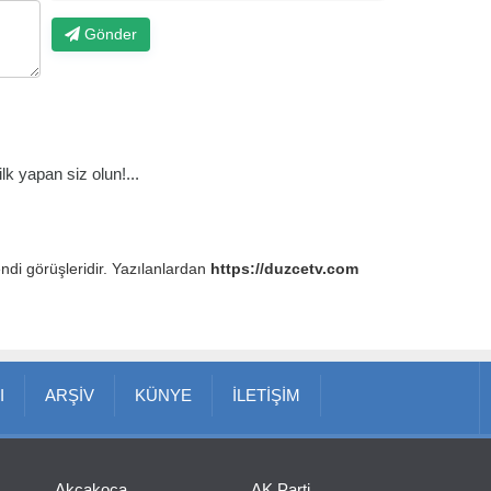
Gönder
k yapan siz olun!...
endi görüşleridir. Yazılanlardan
https://duzcetv.com
I
ARŞİV
KÜNYE
İLETİŞİM
Akçakoca
AK Parti