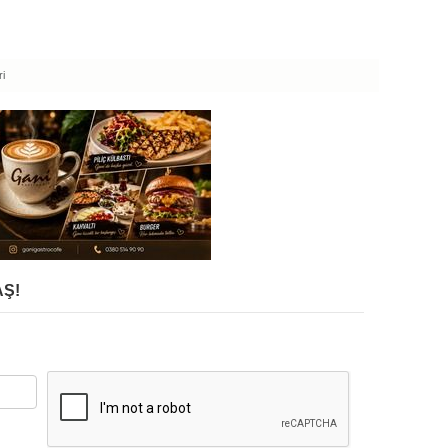
ri
Ş!