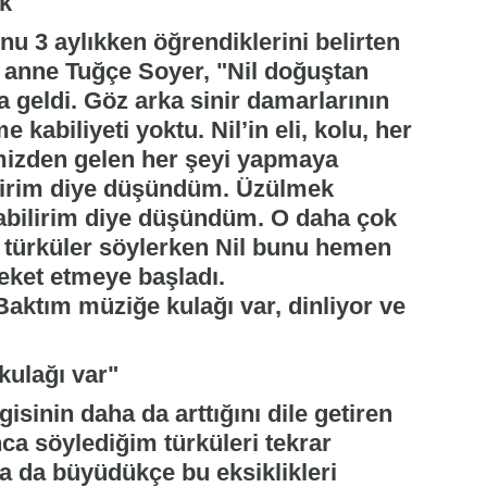
uk"
nu 3 aylıkken öğrendiklerini belirten
n anne Tuğçe Soyer, "Nil doğuştan
 geldi. Göz arka sinir damarlarının
kabiliyeti yoktu. Nil’in eli, kolu, her
imizden gelen her şeyi yapmaya
abilirim diye düşündüm. Üzülmek
abilirim diye düşündüm. O daha çok
e türküler söylerken Nil bunu hemen
areket etmeye başladı.
aktım müziğe kulağı var, dinliyor ve
kulağı var"
isinin daha da arttığını dile getiren
a söylediğim türküleri tekrar
sa da büyüdükçe bu eksiklikleri