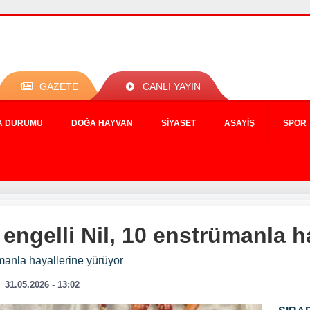
GAZETE
CANLI YAYIN
A DURUMU
DOĞA HAYVAN
SIYASET
ASAYIŞ
SPOR
engelli Nil, 10 enstrümanla h
manla hayallerine yürüyor
31.05.2026 - 13:02