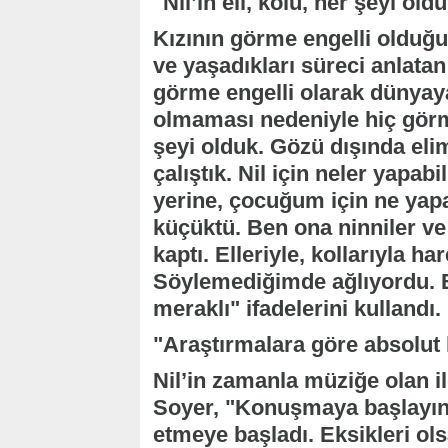
"Nil’in eli, kolu, her şeyi old
Kızının görme engelli olduğu
ve yaşadıkları süreci anlata
görme engelli olarak dünyaya
olmaması nedeniyle hiç görme 
şeyi olduk. Gözü dışında el
çalıştık. Nil için neler yap
yerine, çocuğum için ne yap
küçüktü. Ben ona ninniler v
kaptı. Elleriyle, kollarıyla h
Söylemediğimde ağlıyordu. B
meraklı" ifadelerini kullandı.
"Araştırmalara göre absolut 
Nil’in zamanla müziğe olan ilg
Soyer, "Konuşmaya başlayınc
etmeye başladı. Eksikleri ol