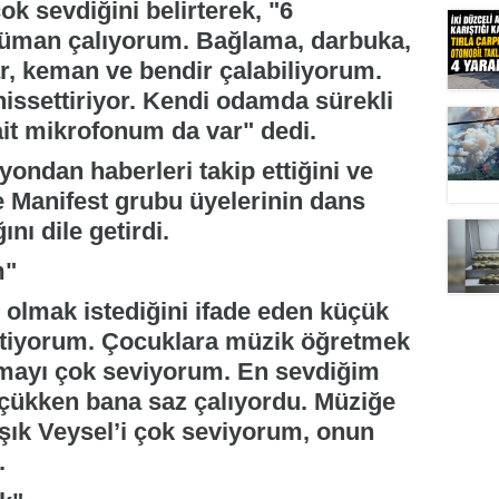
k sevdiğini belirterek, "6
rüman çalıyorum. Bağlama, darbuka,
tar, keman ve bendir çalabiliyorum.
hissettiriyor. Kendi odamda sürekli
it mikrofonum da var" dedi.
ondan haberleri takip ettiğini ve
de Manifest grubu üyelerinin dans
ını dile getirdi.
m"
lmak istediğini ifade eden küçük
stiyorum. Çocuklara müzik öğretmek
mayı çok seviyorum. En sevdiğim
çükken bana saz çalıyordu. Müziğe
şık Veysel’i çok seviyorum, onun
.