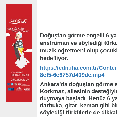
Doğuştan görme engelli 6 yaş
enstrüman ve söylediği türk
müzik öğretmeni olup çocukl
hedefliyor.
https://cdn.iha.com.tr/Conte
8cf5-6c6757d409de.mp4
Ankara’da doğuştan görme en
Korkmaz, ailesinin desteğiyl
duymaya başladı. Henüz 6 y
darbuka, gitar, keman gibi bi
söylediği türkülerle de dikk