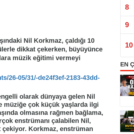
8
9
ındaki Nil Korkmaz, çaldığı 10
10
ülerle dikkat çekerken, büyüyünce
ara müzik eğitimi vermeyi
EN 
nts/26-05/31/-de24f3ef-2183-43dd-
gelli olarak dünyaya gelen Nil
e müziğe çok küçük yaşlarda ilgi
aşında olmasına rağmen bağlama,
rçok enstrümanı çalabilen Nil,
at çekiyor. Korkmaz, enstrüman