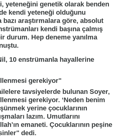
ni, yeteneğini genetik olarak benden
n de kendi yeteneği olduğunu
azı araştırmalara göre, absolut
nstrümanları kendi başına çalmış
bir durum. Hep deneme yanılma
nuştu.
llenmesi gerekiyor"
ilelere tavsiyelerde bulunan Soyer,
llenmesi gerekiyor. ‘Neden benim
üşünmek yerine çocuklarının
ışmaları lazım. Umutlarını
llah’ın emaneti. Çocuklarının peşine
inler" dedi.