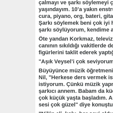
çalmayı ve şarkı söylemeyi ço
yaşındayım. 10’a yakın enst
cura, piyano, org, bateri, gi
Şarkı söylemek beni çok iyi 
şarkı söylüyorum, kendime a
Öte yandan Korkmaz, televizy
canının sıkıldığı vakitlerde 
figürlerini taklit ederek yaptığ
"Aşık Veysel’i çok seviyoru
Büyüyünce müzik öğretmeni o
Nil, "Herkese ders vermek i
istiyorum. Çünkü müzik yap
şarkıcı annem. Babam da kü
çok küçük yaşta başladım. A
sesi çok güzel" diye konuştu