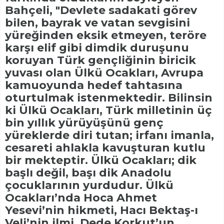
Bahçeli, "Devlete sadakati görev
bilen, bayrak ve vatan sevgisini
yüreğinden eksik etmeyen, teröre
karşı elif gibi dimdik duruşunu
koruyan Türk gençliğinin biricik
yuvası olan Ülkü Ocakları, Avrupa
kamuoyunda hedef tahtasına
oturtulmak istenmektedir. Bilinsin
ki Ülkü Ocakları, Türk milletinin üç
bin yıllık yürüyüşünü genç
yüreklerde diri tutan; irfanı imanla,
cesareti ahlakla kavuşturan kutlu
bir mekteptir. Ülkü Ocakları; dik
başlı değil, başı dik Anadolu
çocuklarının yurdudur. Ülkü
Ocakları’nda Hoca Ahmet
Yesevi’nin hikmeti, Hacı Bektaş-ı
Veli’nin ilmi, Dede Korkut’un