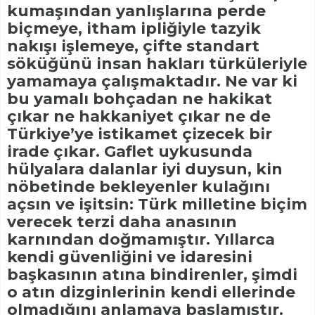
kumaşından yanlışlarına perde
biçmeye, itham ipliğiyle tazyik
nakışı işlemeye, çifte standart
söküğünü insan hakları türküleriyle
yamamaya çalışmaktadır. Ne var ki
bu yamalı bohçadan ne hakikat
çıkar ne hakkaniyet çıkar ne de
Türkiye’ye istikamet çizecek bir
irade çıkar. Gaflet uykusunda
hülyalara dalanlar iyi duysun, kin
nöbetinde bekleyenler kulağını
açsın ve işitsin: Türk milletine biçim
verecek terzi daha anasının
karnından doğmamıştır. Yıllarca
kendi güvenliğini ve idaresini
başkasının atına bindirenler, şimdi
o atın dizginlerinin kendi ellerinde
olmadığını anlamaya başlamıştır.