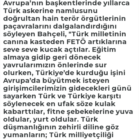
Avrupa’nın başkentlerinde yıllarca
Türk askerine namlusunu
doğrultan hain terör örgütlerinin
paçavralarını dalgalandırdığını
söyleyen Bahçeli, "Türk milletinin
canına kasteden FETÖ artıklarına
seve seve kucak açtılar. Eğitim
almaya gidip geri dönecek
yavrularımızın önlerinde sur
olurken, Türkiye’de kurduğu işini
Avrupa’da büyütmek isteyen
girişimcilerimizin gidecekleri günü
sayarken Türk ve Türkiye karşıtı
söylenecek en ufak söze kulak
kabarttılar, fitne şebekelerine yuva
oldular, yurt oldular. Türk
düşmanlığının zehirli diline göz
yumanların; Türk milliyetçiliği