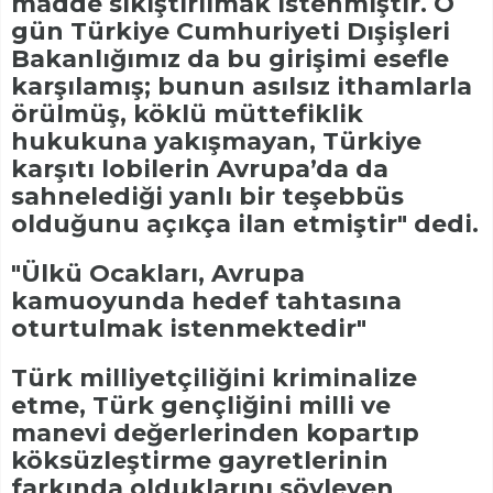
madde sıkıştırılmak istenmiştir. O
gün Türkiye Cumhuriyeti Dışişleri
Bakanlığımız da bu girişimi esefle
karşılamış; bunun asılsız ithamlarla
örülmüş, köklü müttefiklik
hukukuna yakışmayan, Türkiye
karşıtı lobilerin Avrupa’da da
sahnelediği yanlı bir teşebbüs
olduğunu açıkça ilan etmiştir" dedi.
"Ülkü Ocakları, Avrupa
kamuoyunda hedef tahtasına
oturtulmak istenmektedir"
Türk milliyetçiliğini kriminalize
etme, Türk gençliğini milli ve
manevi değerlerinden kopartıp
köksüzleştirme gayretlerinin
farkında olduklarını söyleyen