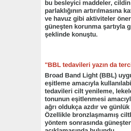
bu besleyici maddeler, cild
parlaklığının artırılmasına ka
ve havuz gibi aktiviteler ön
güneşten korunma şartıyla g
şeklinde konuştu.
"BBL tedavileri yazın da terci
Broad Band Light (BBL) uygu
eşitleme amacıyla kullanılabi
tedavileri cilt yenileme, leke
tonunun eşitlenmesi amacıyl
ağrı oldukça azdır ve günlük
Özellikle bronzlaşmamış cilt
yöntem sonrasında güneşten
açıklamasında bulundu.