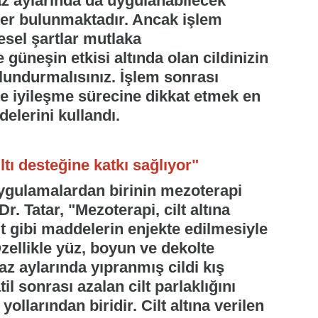
z aylarında da uygulanabilecek
ler bulunmaktadır. Ancak işlem
esel şartlar mutlaka
e güneşin etkisi altında olan cildinizin
lundurmalısınız. İşlem sonrası
e iyileşme sürecine dikkat etmek en
delerini kullandı.
ltı desteğine katkı sağlıyor"
uygulamalardan birinin mezoterapi
 Tatar, "Mezoterapi, cilt altına
t gibi maddelerin enjekte edilmesiyle
zellikle yüz, boyun ve dekolte
az aylarında yıpranmış cildi kış
l sonrası azalan cilt parlaklığını
ollarından biridir. Cilt altına verilen