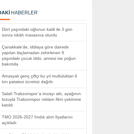
DAKİ
HABERLER
Dört yaşındaki oğlunun katili ile 3 gün
sonra nikâh masasına oturdu
Çanakkale’de, iddiaya göre dairede
yapılan ilaçlamadan zehirlenen 9
yaşındaki çocuk öldü, annesi ise yoğun
bakımda
Amasyalı genç çiftçi bu yıl mutluluktan 6
ton patatesi ücretsiz dağıttı
Salah Trabzonspor’a imzayı attı, ayağının
tozuyla Trabzonspor reklam filmi çekimine
katıldı
TMO 2026-2027 fındık alım fiyatlarını
açıkladı