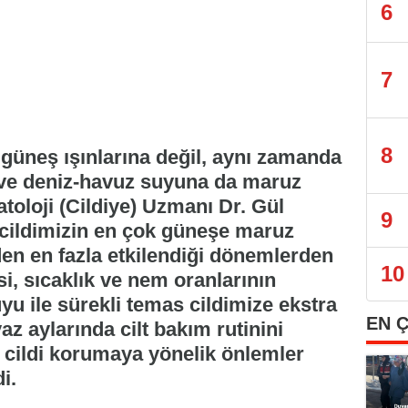
6
7
8
 güneş ışınlarına değil, aynı zamanda
 ve deniz-havuz suyuna da maruz
toloji (Cildiye) Uzmanı Dr. Gül
9
ı cildimizin en çok güneşe maruz
den en fazla etkilendiği dönemlerden
10
isi, sıcaklık ve nem oranlarının
yu ile sürekli temas cildimize ekstra
EN 
az aylarında cilt bakım rutinini
cildi korumaya yönelik önlemler
i.