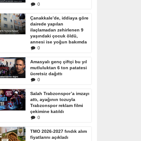
0
Çanakkale’de, iddiaya göre
dairede yapılan
ilaçlamadan zehirlenen 9
yaşındaki çocuk öldü,
annesi ise yoğun bakımda
0
Amasyalı genç çiftçi bu yıl
mutluluktan 6 ton patatesi
ücretsiz dağıttı
0
Salah Trabzonspor’a imzayı
attı, ayağının tozuyla
Trabzonspor reklam filmi
çekimine katıldı
0
TMO 2026-2027 fındık alım
fiyatlarını açıkladı