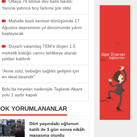
Oltaya 78 kiloluk dev balık takıldı:
Yanına yatınca boy farkına şok oldu
Mahalle bazlı kentsel dönüşümde 17
Ağustos depreminin yıl dönümünde yıkım
başlayacak
Duyarlı vatandaş TEM’e düşen 1.5
metrelik kütüğü canını tehlikeye atarak
yoldan kaldırdı
"Anne sütü, bebeğin sağlıklı gelişimi için
en ideal besindir"
Bolu’da heyelan nedeniyle Taşkesti-Abant
yolu 1 aydır kapalı
ÇOK YORUMLANANLAR
Dört yaşındaki oğlunun
katili ile 3 gün sonra nikâh
masasına oturdu