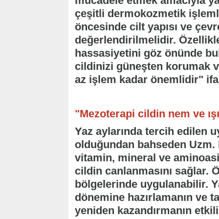
mücadele etmek amacıyla ya
çeşitli dermokozmetik işlem
öncesinde cilt yapısı ve çevr
değerlendirilmelidir. Özellikl
hassasiyetini göz önünde bu
cildinizi güneşten korumak v
az işlem kadar önemlidir" ifa
"Mezoterapi cildin nem ve ışı
Yaz aylarında tercih edilen 
olduğundan bahseden Uzm. Dr.
vitamin, mineral ve aminoasi
cildin canlanmasını sağlar. Ö
bölgelerinde uygulanabilir. Y
dönemine hazırlamanın ve tati
yeniden kazandırmanın etkili y