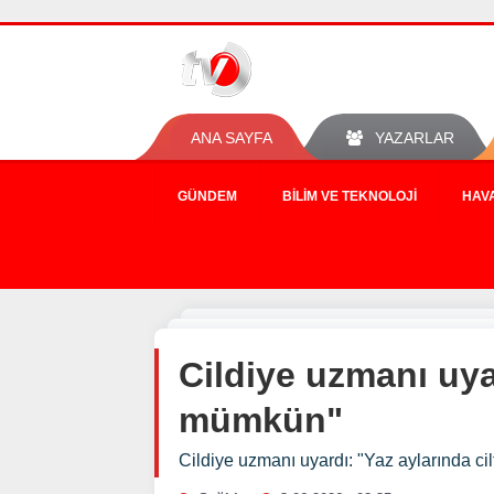
ANA SAYFA
YAZARLAR
GÜNDEM
BILIM VE TEKNOLOJI
HAV
Cildiye uzmanı uya
mümkün"
Cildiye uzmanı uyardı: "Yaz aylarında c