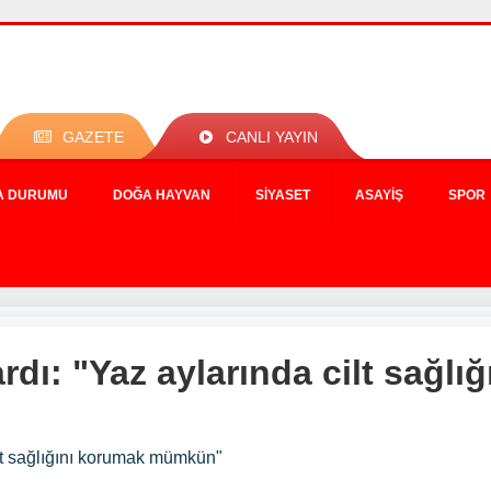
GAZETE
CANLI YAYIN
A DURUMU
DOĞA HAYVAN
SIYASET
ASAYIŞ
SPOR
rdı: "Yaz aylarında cilt sağlı
ilt sağlığını korumak mümkün"