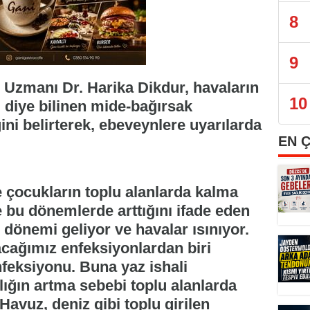
8
9
ı Uzmanı Dr. Harika Dikdur, havaların
10
li diye bilinen mide-bağırsak
ini belirterek, ebeveynlere uyarılarda
EN 
te çocukların toplu alanlarda kalma
de bu dönemlerde arttığını ifade eden
 dönemi geliyor ve havalar ısınıyor.
cağımız enfeksiyonlardan biri
feksiyonu. Buna yaz ishali
alığın artma sebebi toplu alanlarda
Havuz, deniz gibi toplu girilen