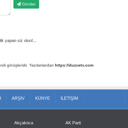
Gönder
k yapan siz olun!...
endi görüşleridir. Yazılanlardan
https://duzcetv.com
I
ARŞİV
KÜNYE
İLETİŞİM
Akçakoca
AK Parti