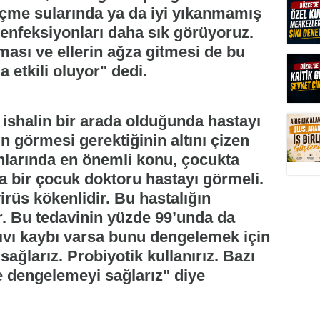
içme sularında ya da iyi yıkanmamış
al enfeksiyonları daha sık görüyoruz.
ası ve ellerin ağza gitmesi de bu
 etkili oluyor" dedi.
 ishalin bir arada olduğunda hastayı
 görmesi gerektiğinin altını çizen
ınlarında en önemli konu, çocukta
a bir çocuk doktoru hastayı görmeli.
irüs kökenlidir. Bu hastalığın
ir. Bu tedavinin yüzde 99’unda da
 Sıvı kaybı varsa bunu dengelemek için
ağlarız. Probiyotik kullanırız. Bazı
le dengelemeyi sağlarız" diye