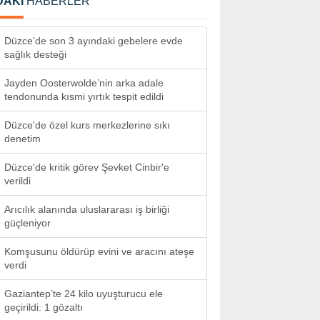
DAKİ
HABERLER
Düzce'de son 3 ayındaki gebelere evde
sağlık desteği
Jayden Oosterwolde’nin arka adale
tendonunda kısmi yırtık tespit edildi
Düzce'de özel kurs merkezlerine sıkı
denetim
Düzce'de kritik görev Şevket Cinbir'e
verildi
Arıcılık alanında uluslararası iş birliği
güçleniyor
Komşusunu öldürüp evini ve aracını ateşe
verdi
Gaziantep’te 24 kilo uyuşturucu ele
geçirildi: 1 gözaltı