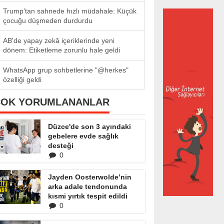
Trump’tan sahnede hızlı müdahale: Küçük
çocuğu düşmeden durdurdu
AB'de yapay zekâ içeriklerinde yeni
dönem: Etiketleme zorunlu hale geldi
WhatsApp grup sohbetlerine "@herkes"
özelliği geldi
ÇOK YORUMLANANLAR
Düzce'de son 3 ayındaki
gebelere evde sağlık
desteği
0
Jayden Oosterwolde’nin
arka adale tendonunda
kısmi yırtık tespit edildi
0