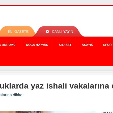
GAZETE
CANLI YAYIN
A DURUMU
DOĞA HAYVAN
SIYASET
ASAYIŞ
SPOR
uklarda yaz ishali vakalarına 
alarına dikkat