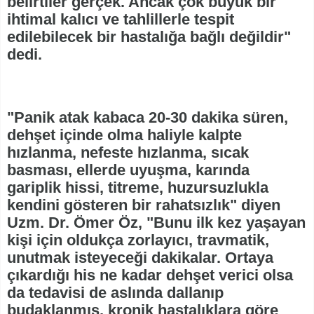
belirtiler gerçek. Ancak çok büyük bir
ihtimal kalıcı ve tahlillerle tespit
edilebilecek bir hastalığa bağlı değildir"
dedi.
"Panik atak kabaca 20-30 dakika süren,
dehşet içinde olma haliyle kalpte
hızlanma, nefeste hızlanma, sıcak
basması, ellerde uyuşma, karında
gariplik hissi, titreme, huzursuzlukla
kendini gösteren bir rahatsızlık" diyen
Uzm. Dr. Ömer Öz, "Bunu ilk kez yaşayan
kişi için oldukça zorlayıcı, travmatik,
unutmak isteyeceği dakikalar. Ortaya
çıkardığı his ne kadar dehşet verici olsa
da tedavisi de aslında dallanıp
budaklanmış, kronik hastalıklara göre