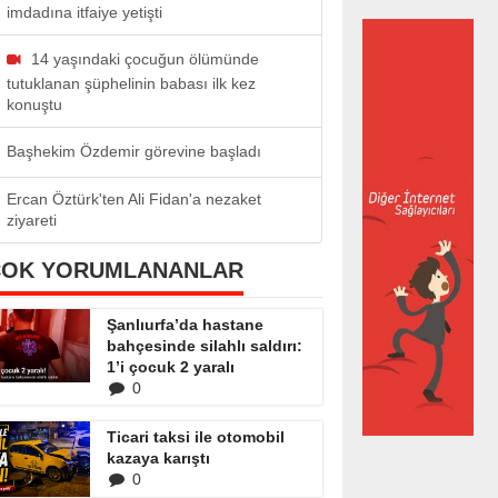
imdadına itfaiye yetişti
14 yaşındaki çocuğun ölümünde
tutuklanan şüphelinin babası ilk kez
konuştu
Başhekim Özdemir görevine başladı
Ercan Öztürk'ten Ali Fidan'a nezaket
ziyareti
ÇOK YORUMLANANLAR
Şanlıurfa’da hastane
bahçesinde silahlı saldırı:
1’i çocuk 2 yaralı
0
Ticari taksi ile otomobil
kazaya karıştı
0