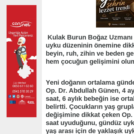
Kulak Burun Boğaz Uzmanı 
uyku düzeninin önemine dikk
beyin, ruh, zihin ve beden gel
hem çocuğun gelişimini olums
Yeni doğanın ortalama günd
Op. Dr. Abdullah Günen, 4 a
saat, 6 aylık bebeğin ise o
belirtti. Çocukların yaş grup
değişimine dikkat çeken Op. 
saat uyuduğunu, gündüz uyku
yaş arası için de yaklaşık uy