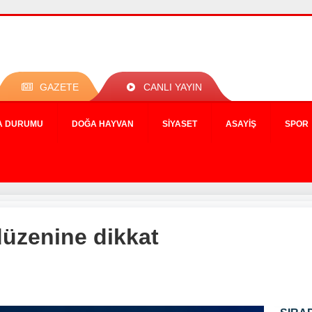
GAZETE
CANLI YAYIN
A DURUMU
DOĞA HAYVAN
SIYASET
ASAYIŞ
SPOR
üzenine dikkat