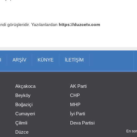
endi görüşleridir. Yazılanlardan
https://duzcetv.com
I
ARŞİV
KÜNYE
İLETİŞİM
Akçakoca
AK Parti
Beyköy
CHP
Boğaziçi
MHP
Cumayeri
İyi Parti
Çilimli
Deva Partisi
En son
Düzce