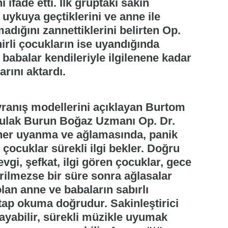
i ifade etti. İlk gruptaki sakin
uykuya geçtiklerini ve anne ile
dığını zannettiklerini belirten Op.
nirli çocukların ise uyandığında
e babalar kendileriyle ilgilenene kadar
rını aktardı.
vranış modellerini açıklayan Burtom
Kulak Burun Boğaz Uzmanı Op. Dr.
er uyanma ve ağlamasında, panik
 çocuklar sürekli ilgi bekler. Doğru
gi, şefkat, ilgi gören çocuklar, gece
erilmezse bir süre sonra ağlasalar
lan anne ve babaların sabırlı
itap okuma doğrudur. Sakinleştirici
ayabilir, sürekli müzikle uyumak