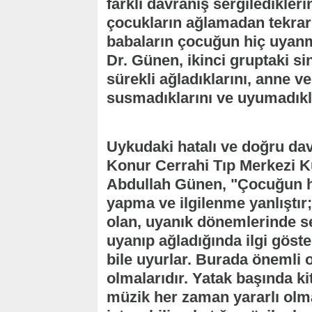
farklı davranış sergilediklerin
çocukların ağlamadan tekrar 
babaların çocuğun hiç uyanma
Dr. Günen, ikinci gruptaki si
sürekli ağladıklarını, anne v
susmadıklarını ve uyumadıkla
Uykudaki hatalı ve doğru da
Konur Cerrahi Tıp Merkezi 
Abdullah Günen, "Çocuğun h
yapma ve ilgilenme yanlıştır;
olan, uyanık dönemlerinde sev
uyanıp ağladığında ilgi göst
bile uyurlar. Burada önemli o
olmalarıdır. Yatak başında k
müzik her zaman yararlı olm