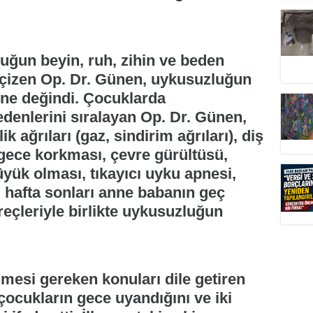
cuğun beyin, ruh, zihin ve beden
nı çizen Op. Dr. Günen, uykusuzluğun
rine değindi. Çocuklarda
denlerini sıralayan Op. Dr. Günen,
 ağrıları (gaz, sindirim ağrıları), diş
ece korkması, çevre gürültüsü,
üyük olması, tıkayıcı uyku apnesi,
, hafta sonları anne babanın geç
eçleriyle birlikte uykusuzluğun
mesi gereken konuları dile getiren
ocukların gece uyandığını ve iki