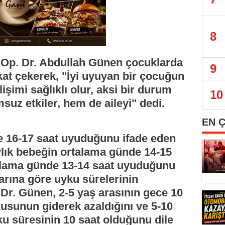
8
Op. Dr. Abdullah Günen çocuklarda
9
at çekerek, "İyi uyuyan bir çocuğun
işimi sağlıklı olur, aksi bir durum
10
uz etkiler, hem de aileyi" dedi.
EN 
e 16-17 saat uyuduğunu ifade eden
ylık bebeğin ortalama günde 14-15
rtalama günde 13-14 saat uyuduğunu
larına göre uyku sürelerinin
Dr. Günen, 2-5 yaş arasının gece 10
sunun giderek azaldığını ve 5-10
ku süresinin 10 saat olduğunu dile