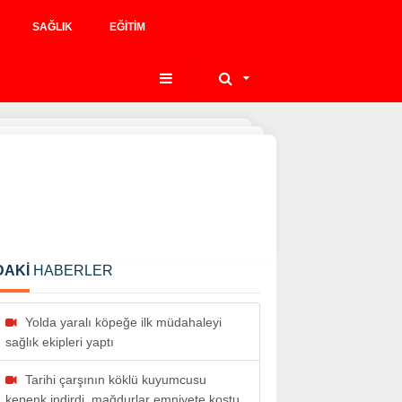
SAĞLIK
EĞITIM
DAKİ
HABERLER
Yolda yaralı köpeğe ilk müdahaleyi
sağlık ekipleri yaptı
Tarihi çarşının köklü kuyumcusu
kepenk indirdi, mağdurlar emniyete koştu