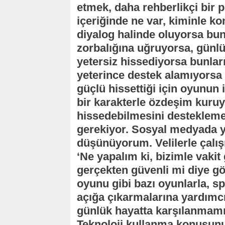
etmek, daha rehberlikçi bir 
içeriğinde ne var, kiminle k
diyalog halinde oluyorsa bun
zorbalığına uğruyorsa, günlü
yetersiz hissediyorsa bunlar
yeterince destek alamıyorsa
güçlü hissettiği için oyunun 
bir karakterle özdeşim kuru
hissedebilmesini desteklem
gerekiyor. Sosyal medyada yaş
düşünüyorum. Velilerle çalışı
‘Ne yapalım ki, bizimle vakit
gerçekten güvenli mi diye g
oyunu gibi bazı oyunlarla, sp
açığa çıkarmalarına yardımcı
günlük hayatta karşılanmamış 
Teknoloji kullanma konusunu 