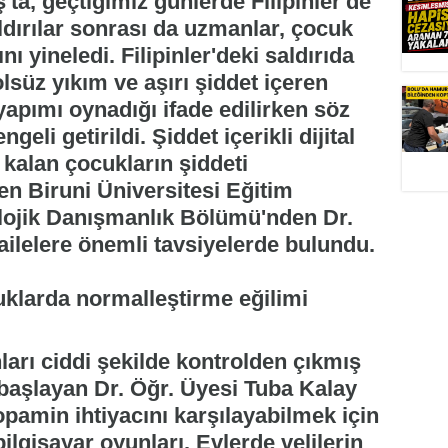
a, geçtiğimiz günlerde Filipinler'de
ldırılar sonrası da uzmanlar, çocuk
nı yineledi. Filipinler'deki saldırıda
lsüz yıkım ve aşırı şiddet içeren
yapımı oynadığı ifade edilirken söz
eli getirildi. Şiddet içerikli dijital
 kalan çocukların şiddeti
en Biruni Üniversitesi Eğitim
olojik Danışmanlık Bölümü'nden Dr.
ailelere önemli tavsiyelerde bulundu.
uklarda normalleştirme eğilimi
ları ciddi şekilde kontrolden çıkmış
başlayan Dr. Öğr. Üyesi Tuba Kalay
pamin ihtiyacını karşılayabilmek için
bilgisayar oyunları. Evlerde velilerin