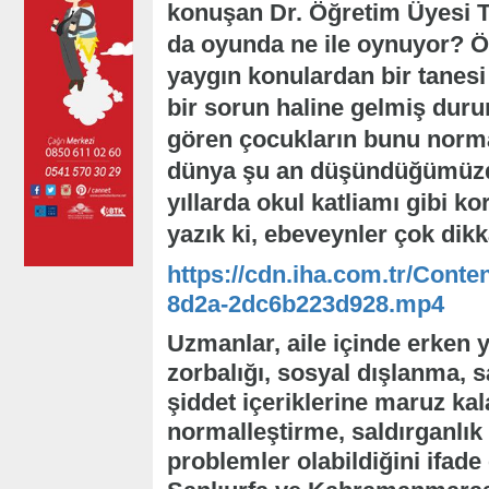
konuşan Dr. Öğretim Üyesi T
da oyunda ne ile oynuyor? Öz
yaygın konulardan bir tanesi 
bir sorun haline gelmiş duru
gören çocukların bunu normal
dünya şu an düşündüğümüzde
yıllarda okul katliamı gibi k
yazık ki, ebeveynler çok dikka
https://cdn.iha.com.tr/Conte
8d2a-2dc6b223d928.mp4
Uzmanlar, aile içinde erken 
zorbalığı, sosyal dışlanma, s
şiddet içeriklerine maruz ka
normalleştirme, saldırganlık 
problemler olabildiğini ifade 