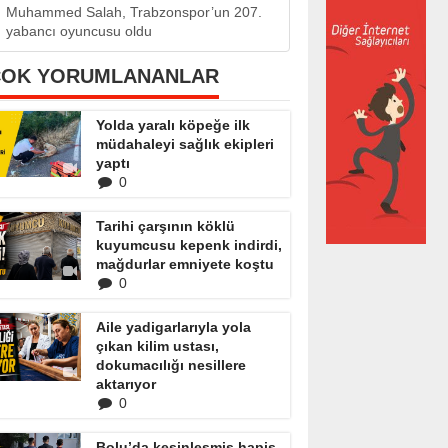
Muhammed Salah, Trabzonspor’un 207.
yabancı oyuncusu oldu
ÇOK YORUMLANANLAR
Yolda yaralı köpeğe ilk
müdahaleyi sağlık ekipleri
yaptı
0
Tarihi çarşının köklü
kuyumcusu kepenk indirdi,
mağdurlar emniyete koştu
0
Aile yadigarlarıyla yola
çıkan kilim ustası,
dokumacılığı nesillere
aktarıyor
0
Bolu’da kesinleşmiş hapis