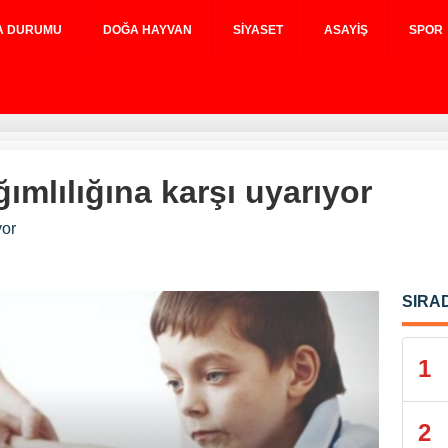
A DURUMU
DOĞA HAYVAN
SIYASET
ASAYIŞ
SPOR
mlılığına karşı uyarıyor
yor
SIRA
1
2