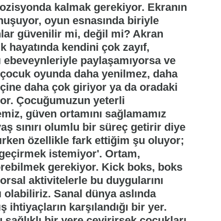
pozisyonda kalmak gerekiyor. Ekranın
onuşuyor, oyun esnasında biriyle
lar güvenilir mi, değil mi? Akran
k hayatında kendini çok zayıf,
ı ebeveynleriyle paylaşamıyorsa ve
 çocuk oyunda daha yenilmez, daha
içine daha çok giriyor ya da oradaki
yor. Çocuğumuzun yeterli
emiz, güven ortamını sağlamamız
 sınırı olumlu bir süreç getirir diye
rken özellikle fark ettiğim şu oluyor;
 geçirmek istemiyor'. Ortam,
örebilmek gerekiyor. Kick boks, boks
orsal aktivitelerle bu duygularını
 olabiliriz. Sanal dünya aslında
ihtiyaçların karşılandığı bir yer.
sağlıklı bir yere çevirirsek çocukları