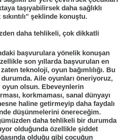
ktaya taşıyabilirsek daha sağlıklı
 sıkıntılı" şeklinde konuştu.
n daha tehlikeli, çok dikkatli
undaki başvurulara yönelik konuşan
zellikle son yıllarda başvurulan en
zaten teknoloji, oyun bağımlılığı. Bu
ş durumda. Aile oyunları öneriyoruz,
r oyun olsun. Ebeveynlerin
kurması, korkmaması, sanal dünyayı
esne haline getirmeyip daha faydalı
nünde düşünmelerini önereceğim.
ümüzden daha tehlikeli bir durumda
yor olduğunda özellikle şiddet
doğasında olduğu gibi çocuğun