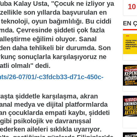
uba Kalay Usta, "Çocuk ne izliyor ya
10
ellikle son yıllarda başvurulan en
teknoloji, oyun bağımlılığı. Bu ciddi
EN 
mda. Çevresinde şiddeti çok fazla
leştirme eğilimi oluyor. Sanal
n daha tehlikeli bir durumda. Son
orkunç sonuçlarla karşılaşıyoruz ne
tli olmalı" dedi.
nts/26-07/01/-c3fdcb33-d71c-450c-
yaşta şiddetle karşılaşma, akran
anal medya ve dijital platformlarda
lan çocuklarda empati kaybı, şiddeti
gibi psikolojik ve davranışsal
ederken aileleri sıklıkla uyarıyor.