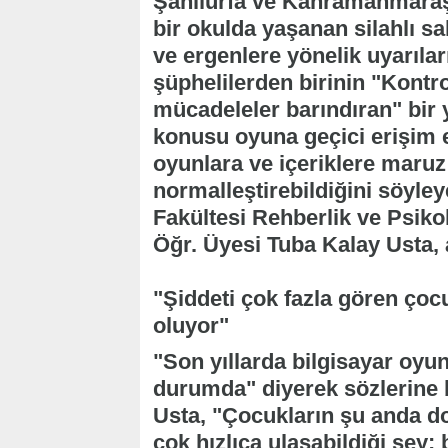
Şanlıurfa ve Kahramanmaraş't
bir okulda yaşanan silahlı sa
ve ergenlere yönelik uyarıları
şüphelilerden birinin "Kontro
mücadeleler barındıran" bir 
konusu oyuna geçici erişim eng
oyunlara ve içeriklere maruz
normalleştirebildiğini söyley
Fakültesi Rehberlik ve Psik
Öğr. Üyesi Tuba Kalay Usta, 
"Şiddeti çok fazla gören çoc
oluyor"
"Son yıllarda bilgisayar oyun
durumda" diyerek sözlerine 
Usta, "Çocukların şu anda do
çok hızlıca ulaşabildiği şey; 