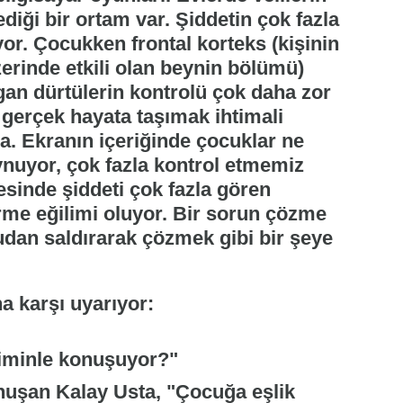
diği bir ortam var. Şiddetin çok fazla
ıyor. Çocukken frontal korteks (kişinin
rinde etkili olan beynin bölümü)
rgan dürtülerin kontrolü çok daha zor
 gerçek hayata taşımak ihtimali
la. Ekranın içeriğinde çocuklar ne
oynuyor, çok fazla kontrol etmemiz
esinde şiddeti çok fazla gören
rme eğilimi oluyor. Bir sorun çözme
an saldırarak çözmek gibi bir şeye
kiminle konuşuyor?"
onuşan Kalay Usta, "Çocuğa eşlik