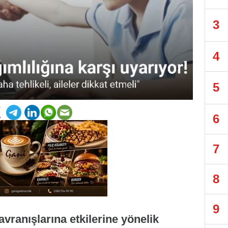
3
4
5
6
7
8
9
vranışlarına etkilerine yönelik