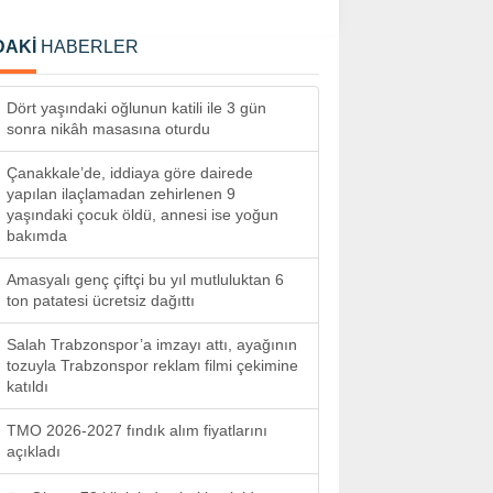
DAKİ
HABERLER
Dört yaşındaki oğlunun katili ile 3 gün
sonra nikâh masasına oturdu
Çanakkale’de, iddiaya göre dairede
yapılan ilaçlamadan zehirlenen 9
yaşındaki çocuk öldü, annesi ise yoğun
bakımda
Amasyalı genç çiftçi bu yıl mutluluktan 6
ton patatesi ücretsiz dağıttı
Salah Trabzonspor’a imzayı attı, ayağının
tozuyla Trabzonspor reklam filmi çekimine
katıldı
TMO 2026-2027 fındık alım fiyatlarını
açıkladı