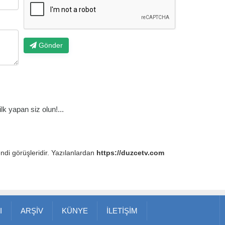
Gönder
k yapan siz olun!...
endi görüşleridir. Yazılanlardan
https://duzcetv.com
I
ARŞİV
KÜNYE
İLETİŞİM