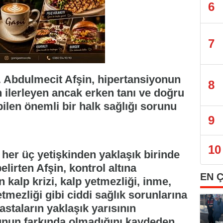
6
7
 Abdulmecit Afşin, hipertansiyonun
8
 ilerleyen ancak erken tanı ve doğru
abilen önemli bir halk sağlığı sorunu
9
10
 her üç yetişkinden yaklaşık birinde
irten Afşin, kontrol altına
EN 
kalp krizi, kalp yetmezliği, inme,
mezliği gibi ciddi sağlık sorunlarına
Hastaların yaklaşık yarısının
unun farkında olmadığını kaydeden