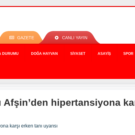
GAZETE
CANLI YAYIN
A DURUMU
DOĞA HAYVAN
SIYASET
ASAYIŞ
SPOR
 Afşin’den hipertansiyona kar
ona karşı erken tanı uyarısı