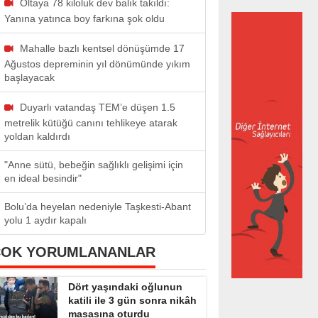
Oltaya 78 kiloluk dev balık takıldı:
Yanına yatınca boy farkına şok oldu
Mahalle bazlı kentsel dönüşümde 17
Ağustos depreminin yıl dönümünde yıkım
başlayacak
Duyarlı vatandaş TEM’e düşen 1.5
metrelik kütüğü canını tehlikeye atarak
yoldan kaldırdı
"Anne sütü, bebeğin sağlıklı gelişimi için
en ideal besindir"
Bolu’da heyelan nedeniyle Taşkesti-Abant
yolu 1 aydır kapalı
ÇOK YORUMLANANLAR
Dört yaşındaki oğlunun
katili ile 3 gün sonra nikâh
masasına oturdu