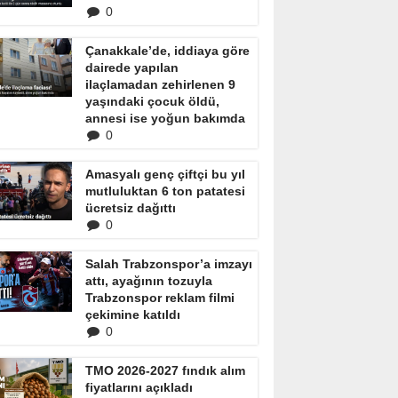
0
Çanakkale’de, iddiaya göre
dairede yapılan
ilaçlamadan zehirlenen 9
yaşındaki çocuk öldü,
annesi ise yoğun bakımda
0
Amasyalı genç çiftçi bu yıl
mutluluktan 6 ton patatesi
ücretsiz dağıttı
0
Salah Trabzonspor’a imzayı
attı, ayağının tozuyla
Trabzonspor reklam filmi
çekimine katıldı
0
TMO 2026-2027 fındık alım
fiyatlarını açıkladı