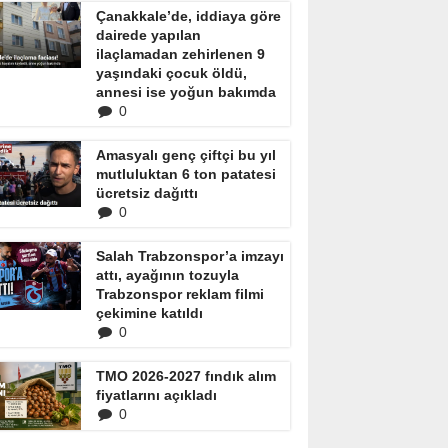
Çanakkale’de, iddiaya göre
dairede yapılan
ilaçlamadan zehirlenen 9
yaşındaki çocuk öldü,
annesi ise yoğun bakımda
0
Amasyalı genç çiftçi bu yıl
mutluluktan 6 ton patatesi
ücretsiz dağıttı
0
Salah Trabzonspor’a imzayı
attı, ayağının tozuyla
Trabzonspor reklam filmi
çekimine katıldı
0
TMO 2026-2027 fındık alım
fiyatlarını açıkladı
0