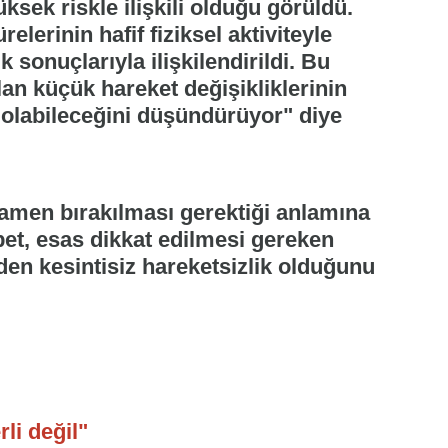
ksek riskle ilişkili olduğu görüldü.
lerinin hafif fiziksel aktiviteyle
sonuçlarıyla ilişkilendirildi. Bu
lan küçük hareket değişikliklerinin
ı olabileceğini düşündürüyor" diye
men bırakılması gerektiği anlamına
et, esas dikkat edilmesi gereken
en kesintisiz hareketsizlik olduğunu
li değil"