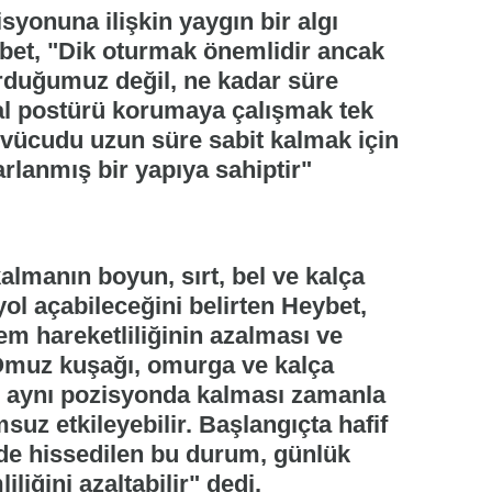
yonuna ilişkin yaygın bir algı
bet, "Dik oturmak önemlidir ancak
urduğumuz değil, ne kadar süre
eal postürü korumaya çalışmak tek
n vücudu uzun süre sabit kalmak için
arlanmış bir yapıya sahiptir"
lmanın boyun, sırt, bel ve kalça
ol açabileceğini belirten Heybet,
m hareketliliğinin azalması ve
 Omuz kuşağı, omurga ve kalça
li aynı pozisyonda kalması zamanla
suz etkileyebilir. Başlangıçta hafif
nde hissedilen bu durum, günlük
liğini azaltabilir" dedi.