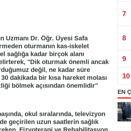
7
8
on Uzmanı Dr. Öğr. Üyesi Safa
ermeden oturmanın kas-iskelet
l sağlığa kadar birçok alanı
9
elirterek, "Dik oturmak önemli ancak
urduğumuz değil, ne kadar süre
10
 30 dakikada bir kısa hareket molası
zliği bölmek açısından önemlidir"
EN 
şında, okul sıralarında, televizyon
de geçirilen uzun saatlerin sağlık
i çeken Fizyoterapi ve Rehabilitasyon