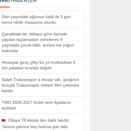
DAKİ
HABERLER
Dört yaşındaki oğlunun katili ile 3 gün
sonra nikâh masasına oturdu
Çanakkale’de, iddiaya göre dairede
yapılan ilaçlamadan zehirlenen 9
yaşındaki çocuk öldü, annesi ise yoğun
bakımda
Amasyalı genç çiftçi bu yıl mutluluktan 6
ton patatesi ücretsiz dağıttı
Salah Trabzonspor’a imzayı attı, ayağının
tozuyla Trabzonspor reklam filmi çekimine
katıldı
TMO 2026-2027 fındık alım fiyatlarını
açıkladı
Oltaya 78 kiloluk dev balık takıldı:
Yanına yatınca boy farkına şok oldu