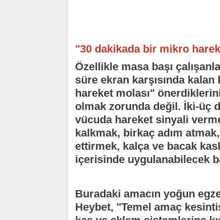
"30 dakikada bir mikro harek
Özellikle masa başı çalışanl
süre ekran karşısında kalan k
hareket molası" önerdiklerin
olmak zorunda değil. İki-üç da
vücuda hareket sinyali verme
kalkmak, birkaç adım atmak, 
ettirmek, kalça ve bacak kas
içerisinde uygulanabilecek b
Buradaki amacın yoğun egzer
Heybet, "Temel amaç kesintis