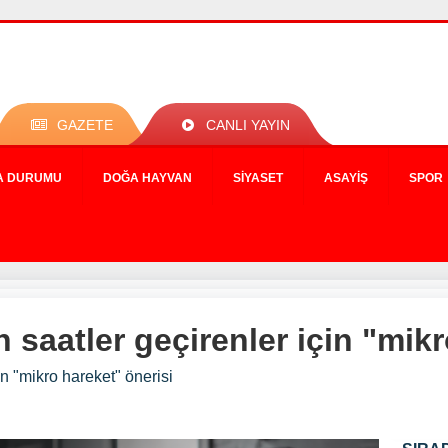
GAZETE
CANLI YAYIN
A DURUMU
DOĞA HAYVAN
SIYASET
ASAYIŞ
SPOR
saatler geçirenler için "mikr
n "mikro hareket" önerisi