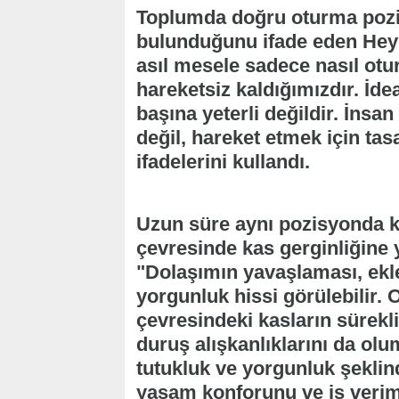
Toplumda doğru oturma pozis
bulunduğunu ifade eden Hey
asıl mesele sadece nasıl ot
hareketsiz kaldığımızdır. İd
başına yeterli değildir. İnsa
değil, hareket etmek için tas
ifadelerini kullandı.
Uzun süre aynı pozisyonda ka
çevresinde kas gerginliğine y
"Dolaşımın yavaşlaması, ekle
yorgunluk hissi görülebilir.
çevresindeki kasların sürek
duruş alışkanlıklarını da olum
tutukluk ve yorgunluk şekli
yaşam konforunu ve iş verimli