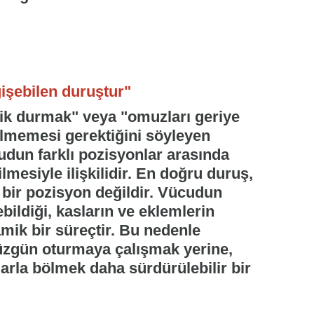
işebilen duruştur"
dik durmak" veya "omuzları geriye
ilmemesi gerektiğini söyleyen
cudun farklı pozisyonlar arasında
mesiyle ilişkilidir. En doğru duruş,
 bir pozisyon değildir. Vücudun
bildiği, kasların ve eklemlerin
amik bir süreçtir. Bu nedenle
üzgün oturmaya çalışmak yerine,
klarla bölmek daha sürdürülebilir bir