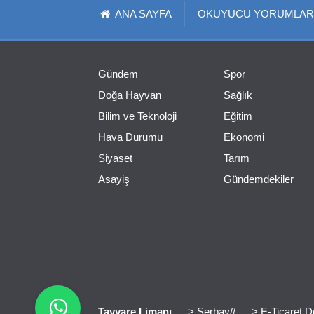
ANA SAYFA
OKUYUCU YORUMLAR
Gündem
Spor
Doğa Hayvan
Sağlık
Bilim ve Teknoloji
Eğitim
Hava Durumu
Ekonomi
Siyaset
Tarım
Asayiş
Gündemdekiler
Tayyare Limanı
> Serbay//
> E-Ticaret D