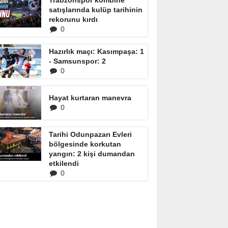
Trabzonspor kombine
satışlarında kulüp tarihinin
rekorunu kırdı
0
Hazırlık maçı: Kasımpaşa: 1
- Samsunspor: 2
0
Hayat kurtaran manevra
0
Tarihi Odunpazarı Evleri
bölgesinde korkutan
yangın: 2 kişi dumandan
etkilendi
0