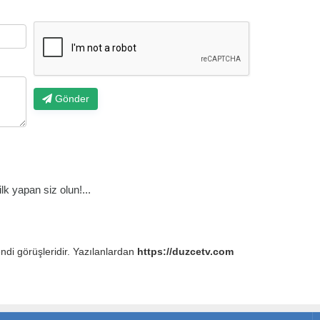
Gönder
k yapan siz olun!...
endi görüşleridir. Yazılanlardan
https://duzcetv.com