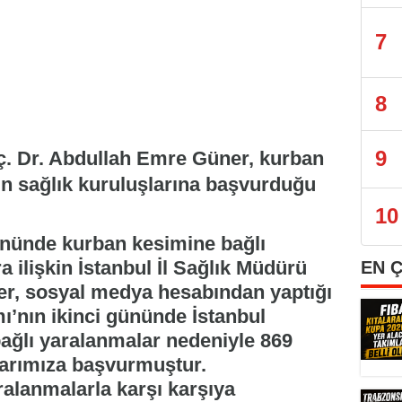
7
8
9
oç. Dr. Abdullah Emre Güner, kurban
ın sağlık kuruluşlarına başvurduğu
10
ününde kurban kesimine bağlı
ilişkin İstanbul İl Sağlık Müdürü
EN 
r, sosyal medya hesabından yaptığı
’nın ikinci gününde İstanbul
ağlı yaralanmalar nedeniyle 869
larımıza başvurmuştur.
alanmalarla karşı karşıya