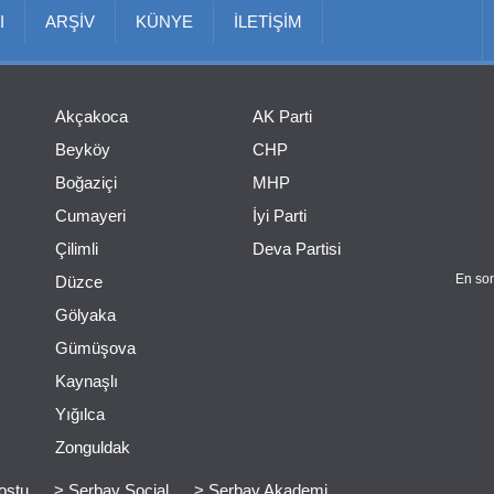
I
ARŞİV
KÜNYE
İLETİŞİM
Akçakoca
AK Parti
Beyköy
CHP
Boğaziçi
MHP
Cumayeri
İyi Parti
Çilimli
Deva Partisi
En son
Düzce
Gölyaka
Gümüşova
Kaynaşlı
Yığılca
Zonguldak
ostu
> Serbay Social
> Serbay Akademi