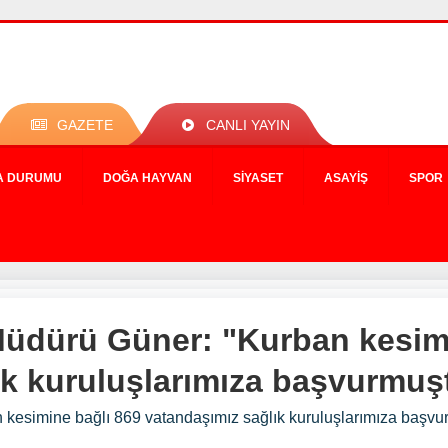
GAZETE
CANLI YAYIN
A DURUMU
DOĞA HAYVAN
SIYASET
ASAYIŞ
SPOR
 Müdürü Güner: "Kurban kesim
ık kuruluşlarımıza başvurmuş
n kesimine bağlı 869 vatandaşımız sağlık kuruluşlarımıza başvu