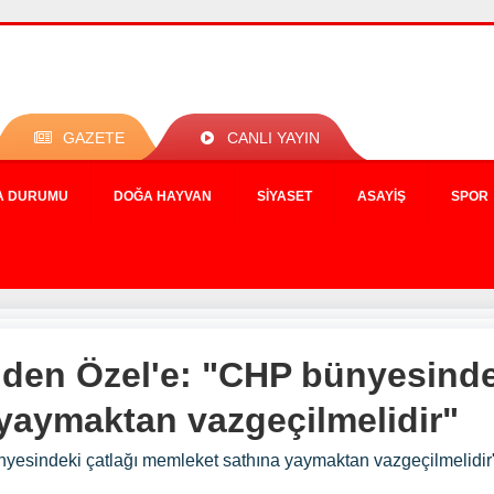
GAZETE
CANLI YAYIN
A DURUMU
DOĞA HAYVAN
SIYASET
ASAYIŞ
SPOR
'den Özel'e: "CHP bünyesinde
yaymaktan vazgeçilmelidir"
nyesindeki çatlağı memleket sathına yaymaktan vazgeçilmelidir