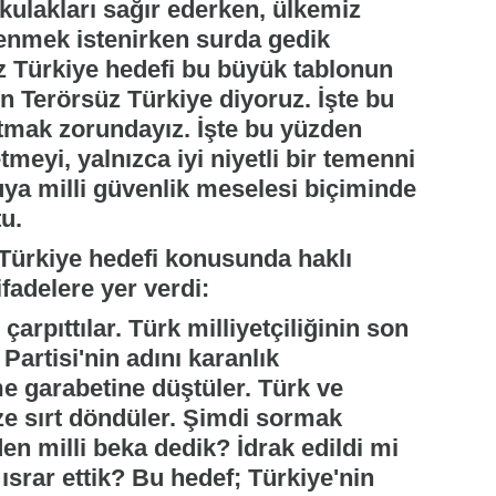
kulakları sağır ederken, ülkemiz
lenmek istenirken surda gedik
z Türkiye hedefi bu büyük tablonun
n Terörsüz Türkiye diyoruz. İşte bu
tmak zorundayız. İşte bu yüzden
eyi, yalnızca iyi niyetli bir temenni
ya milli güvenlik meselesi biçiminde
u.
 Türkiye hedefi konusunda haklı
ifadelere yer verdi:
arpıttılar. Türk milliyetçiliğinin son
 Partisi'nin adını karanlık
e garabetine düştüler. Türk ve
e sırt döndüler. Şimdi sormak
en milli beka dedik? İdrak edildi mi
ısrar ettik? Bu hedef; Türkiye'nin