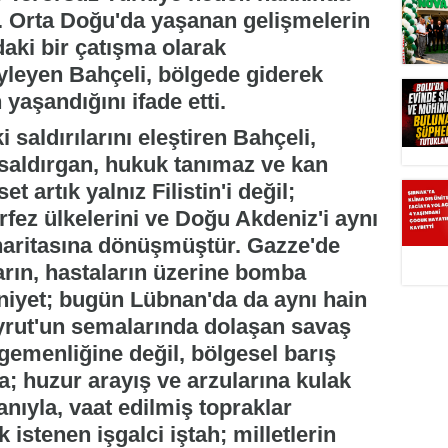
 Orta Doğu'da yaşanan gelişmelerin
ndaki bir çatışma olarak
yleyen Bahçeli, bölgede giderek
yaşandığını ifade etti.
 saldırılarını eleştiren Bahçeli,
ı saldırgan, hukuk tanımaz ve kan
artık yalnız Filistin'i değil;
örfez ülkelerini ve Doğu Akdeniz'i aynı
 haritasına dönüşmüştür. Gazze'de
ların, hastaların üzerine bomba
hniyet; bugün Lübnan'da da aynı hain
yrut'un semalarında dolaşan savaş
gemenliğine değil, bölgesel barış
; huzur arayış ve arzularına kulak
anıyla, vaat edilmiş topraklar
 istenen işgalci iştah; milletlerin