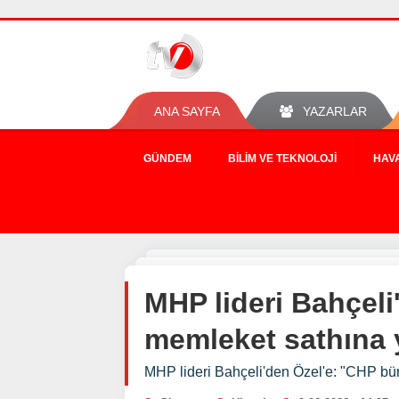
ANA SAYFA
YAZARLAR
GÜNDEM
BILIM VE TEKNOLOJI
HAV
MHP lideri Bahçeli
memleket sathına 
MHP lideri Bahçeli'den Özel'e: "CHP bü