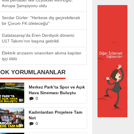
Milli pentatlet İlke Özyüksel Mihrioğlu,
Avrupa Şampiyonu oldu
Serdar Gürler: "Herkese diş geçirebilecek
bir Çorum FK izleteceğiz"
Galatasaray’da Eren Derdiyok dönemi:
U17 Takımı’nın başına getirildi
Elektrik arızasını onanırken akıma kapılan
işçi öldü
ÇOK YORUMLANANLAR
Merkez Park’ta Spor ve Açık
Hava Sineması Buluştu
0
Kadınlardan Projelere Tam
Not
0