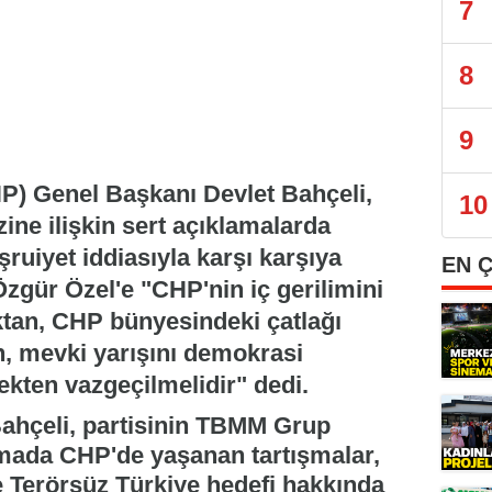
7
8
9
MHP) Genel Başkanı Devlet Bahçeli,
10
ne ilişkin sert açıklamalarda
ruiyet iddiasıyla karşı karşıya
EN 
zgür Özel'e "CHP'nin iç gerilimini
ktan, CHP bünyesindeki çatlağı
, mevki yarışını demokrasi
ekten vazgeçilmelidir" dedi.
ahçeli, partisinin TBMM Grup
şmada CHP'de yaşanan tartışmalar,
e Terörsüz Türkiye hedefi hakkında