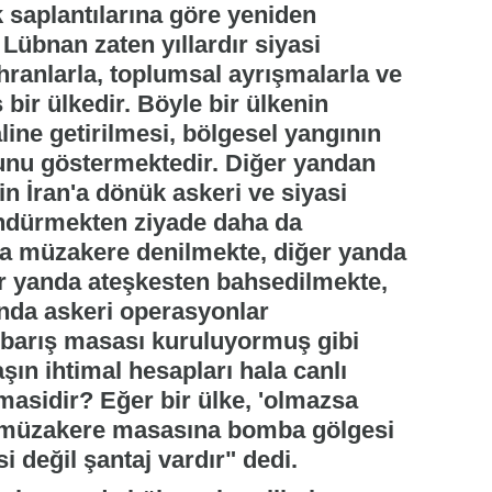
k saplantılarına göre yeniden
Lübnan zaten yıllardır siyasi
hranlarla, toplumsal ayrışmalarla ve
 bir ülkedir. Böyle bir ülkenin
aline getirilmesi, bölgesel yangının
uğunu göstermektedir. Diğer yandan
in İran'a dönük askeri ve siyasi
söndürmekten ziyade daha da
nda müzakere denilmekte, diğer yanda
Bir yanda ateşkesten bahsedilmekte,
nda askeri operasyonlar
 barış masası kuruluyormuş gibi
şın ihtimal hesapları hala canlı
omasidir? Eğer bir ülke, 'olmazsa
k müzakere masasına bomba gölgesi
 değil şantaj vardır" dedi.