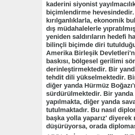
kaderini siyonist yayılmacılı
biçimlendirme hevesindedir. 
kırılganlıklarla, ekonomik bu
dış müdahalelerle yıpratılmış
yeniden saldırıların hedefi h
bilinçli biçimde diri tutuld
Amerika Birleşik Devletleri'n
baskısı, bölgesel gerilimi 
derinleştirmektedir. Bir ya
tehdit dili yükselmektedir. 
diğer yanda Hürmüz Boğazı'
sürdürülmektedir. Bir yanda
yapılmakta, diğer yanda sava
tutulmaktadır. Bu nasıl dipl
başka yolla yaparız' diyere
düşürüyorsa, orada diplomasi