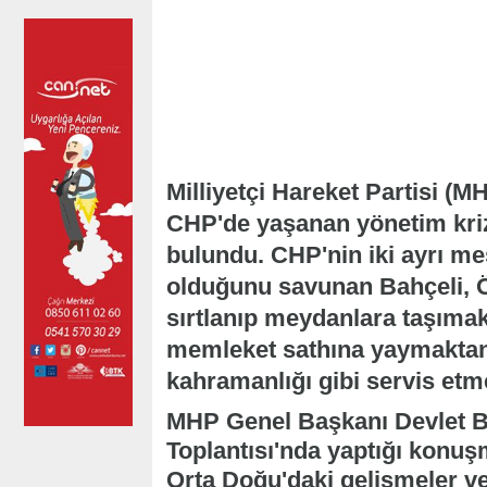
Milliyetçi Hareket Partisi (
CHP'de yaşanan yönetim krizi
bulundu. CHP'nin iki ayrı meş
olduğunu savunan Bahçeli, Ö
sırtlanıp meydanlara taşıma
memleket sathına yaymaktan
kahramanlığı gibi servis etm
MHP Genel Başkanı Devlet B
Toplantısı'nda yaptığı konu
Orta Doğu'daki gelişmeler v