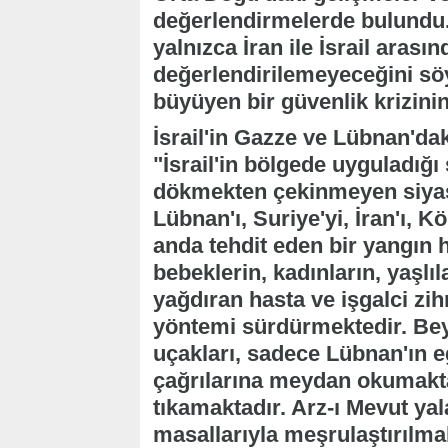
değerlendirmelerde bulundu.
yalnızca İran ile İsrail arası
değerlendirilemeyeceğini sö
büyüyen bir güvenlik krizinin 
İsrail'in Gazze ve Lübnan'daki
"İsrail'in bölgede uyguladığ
dökmekten çekinmeyen siyaset 
Lübnan'ı, Suriye'yi, İran'ı, K
anda tehdit eden bir yangın
bebeklerin, kadınların, yaşlı
yağdıran hasta ve işgalci zi
yöntemi sürdürmektedir. Be
uçakları, sadece Lübnan'ın e
çağrılarına meydan okumakta
tıkamaktadır. Arz-ı Mevut yal
masallarıyla meşrulaştırılmak