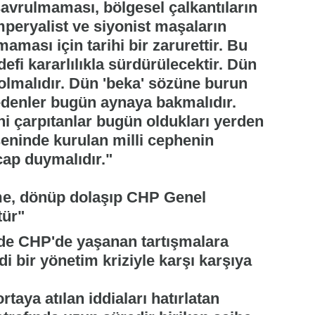
savrulmaması, bölgesel çalkantıların
mperyalist ve siyonist maşaların
aması için tarihi bir zarurettir. Bu
fi kararlılıkla sürdürülecektir. Dün
lmalıdır. Dün 'beka' sözüne burun
z edenler bugün aynaya bakmalıdır.
i çarpıtanlar bugün oldukları yerden
seninde kurulan milli cephenin
cap duymalıdır."
me, dönüp dolaşıp CHP Genel
tür"
e CHP'de yaşanan tartışmalara
di bir yönetim kriziyle karşı karşıya
taya atılan iddiaları hatırlatan