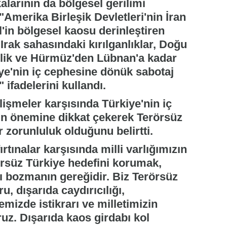
kalarının da bölgesel gerilimi
 "Amerika Birleşik Devletleri'nin İran
l'in bölgesel kaosu derinleştiren
 Irak sahasındaki kırılganlıklar, Doğu
lilik ve Hürmüz'den Lübnan'a kadar
ye'nin iç cephesine dönük sabotaj
 ifadelerini kullandı.
işmeler karşısında Türkiye'nin iç
ın önemine dikkat çekerek Terörsüz
r zorunluluk olduğunu belirtti.
rtınalar karşısında milli varlığımızın
rörsüz Türkiye hedefini korumak,
ı bozmanın gereğidir. Biz Terörsüz
u, dışarıda caydırıcılığı,
emizde istikrarı ve milletimizin
uz. Dışarıda kaos girdabı kol