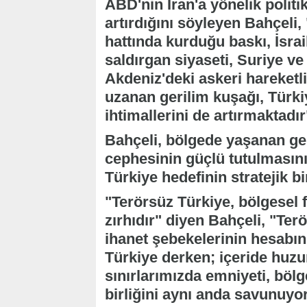
ABD'nin İran'a yönelik politi
artırdığını söyleyen Bahçeli,
hattında kurduğu baskı, İsrai
saldırgan siyaseti, Suriye ve
Akdeniz'deki askeri hareket
uzanan gerilim kuşağı, Türki
ihtimallerini de artırmaktadır"
Bahçeli, bölgede yaşanan gel
cephesinin güçlü tutulmasın
Türkiye hedefinin stratejik bi
"Terörsüz Türkiye, bölgesel fı
zırhıdır" diyen Bahçeli, "Te
ihanet şebekelerinin hesabın
Türkiye derken; içeride huzur
sınırlarımızda emniyeti, bölg
birliğini aynı anda savunuyor