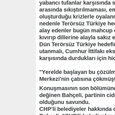
yabancı tufanlar karşısında 
arasında sıkıştırılmaması, e
oluşturduğu krizlerle oyalanm
nedenle Terörsüz Türkiye hede
alay edenler bugün mahcup o
kıvırıp dillerine alayla sakı
Dün Terörsüz Türkiye hedefin
utanmalı, Cumhur İttifakı ek
karşısında durdukları için hi
"Yerelde başlayan bu çözül
Merkezi'nin çatısına çökmüş
Konuşmasının son bölümünd
değinen Bahçeli, partinin cid
olduğunu savundu.
CHP'li belediyeler hakkında or