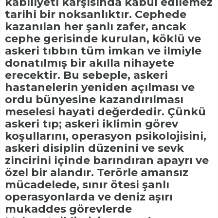
kabiliyeti karşısında kabul edilemez
tarihi bir noksanlıktır. Cephede
kazanılan her şanlı zafer, ancak
cephe gerisinde kurulan, köklü ve
askeri tıbbın tüm imkan ve ilmiyle
donatılmış bir akılla nihayete
erecektir. Bu sebeple, askeri
hastanelerin yeniden açılması ve
ordu bünyesine kazandırılması
meselesi hayati değerdedir. Çünkü
askeri tıp; askeri iklimin görev
koşullarını, operasyon psikolojisini,
askeri disiplin düzenini ve sevk
zincirini içinde barındıran apayrı ve
özel bir alandır. Terörle amansız
mücadelede, sınır ötesi şanlı
operasyonlarda ve deniz aşırı
mukaddes görevlerde