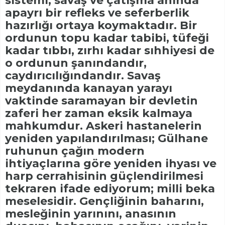
sistemi, savaş ve çatışma anında
apayrı bir refleks ve seferberlik
hazırlığı ortaya koymaktadır. Bir
ordunun topu kadar tabibi, tüfeği
kadar tıbbı, zırhı kadar sıhhiyesi de
o ordunun şanındandır,
caydırıcılığındandır. Savaş
meydanında kanayan yarayı
vaktinde saramayan bir devletin
zaferi her zaman eksik kalmaya
mahkumdur. Askeri hastanelerin
yeniden yapılandırılması; Gülhane
ruhunun çağın modern
ihtiyaçlarına göre yeniden ihyası ve
harp cerrahisinin güçlendirilmesi
tekraren ifade ediyorum; milli beka
meselesidir. Gençliğinin baharını,
mesleğinin yarınını, anasının