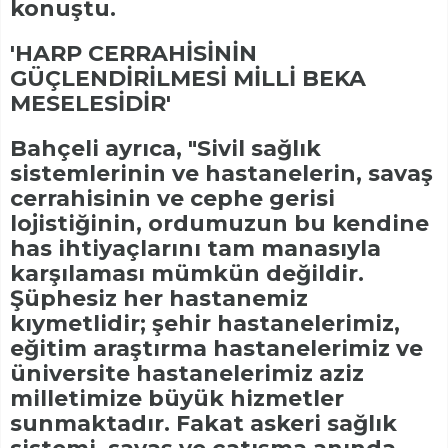
konuştu.
'HARP CERRAHİSİNİN
GÜÇLENDİRİLMESİ MİLLİ BEKA
MESELESİDİR'
Bahçeli ayrıca, "Sivil sağlık
sistemlerinin ve hastanelerin, savaş
cerrahisinin ve cephe gerisi
lojistiğinin, ordumuzun bu kendine
has ihtiyaçlarını tam manasıyla
karşılaması mümkün değildir.
Şüphesiz her hastanemiz
kıymetlidir; şehir hastanelerimiz,
eğitim araştırma hastanelerimiz ve
üniversite hastanelerimiz aziz
milletimize büyük hizmetler
sunmaktadır. Fakat askeri sağlık