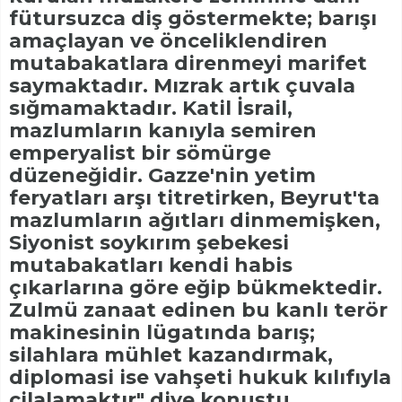
fütursuzca diş göstermekte; barışı
amaçlayan ve önceliklendiren
mutabakatlara direnmeyi marifet
saymaktadır. Mızrak artık çuvala
sığmamaktadır. Katil İsrail,
mazlumların kanıyla semiren
emperyalist bir sömürge
düzeneğidir. Gazze'nin yetim
feryatları arşı titretirken, Beyrut'ta
mazlumların ağıtları dinmemişken,
Siyonist soykırım şebekesi
mutabakatları kendi habis
çıkarlarına göre eğip bükmektedir.
Zulmü zanaat edinen bu kanlı terör
makinesinin lügatında barış;
silahlara mühlet kazandırmak,
diplomasi ise vahşeti hukuk kılıfıyla
cilalamaktır" diye konuştu.