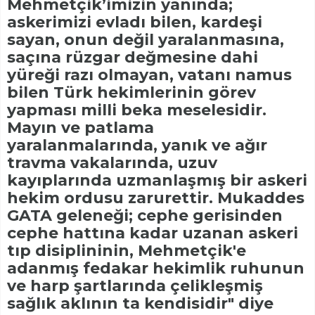
Mehmetçik’imizin yanında;
askerimizi evladı bilen, kardeşi
sayan, onun değil yaralanmasına,
saçına rüzgar değmesine dahi
yüreği razı olmayan, vatanı namus
bilen Türk hekimlerinin görev
yapması milli beka meselesidir.
Mayın ve patlama
yaralanmalarında, yanık ve ağır
travma vakalarında, uzuv
kayıplarında uzmanlaşmış bir askeri
hekim ordusu zarurettir. Mukaddes
GATA geleneği; cephe gerisinden
cephe hattına kadar uzanan askeri
tıp disiplininin, Mehmetçik'e
adanmış fedakar hekimlik ruhunun
ve harp şartlarında çelikleşmiş
sağlık aklının ta kendisidir" diye