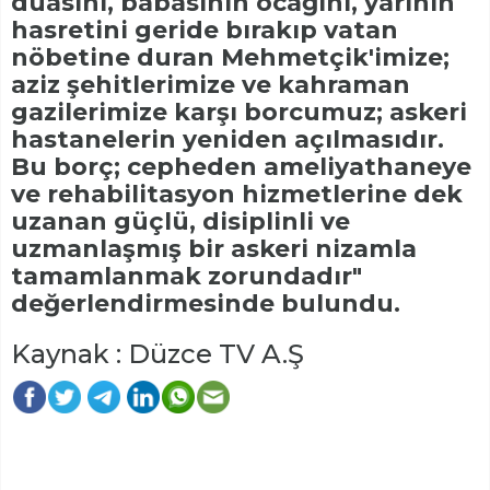
duasını, babasının ocağını, yarinin
hasretini geride bırakıp vatan
nöbetine duran Mehmetçik'imize;
aziz şehitlerimize ve kahraman
gazilerimize karşı borcumuz; askeri
hastanelerin yeniden açılmasıdır.
Bu borç; cepheden ameliyathaneye
ve rehabilitasyon hizmetlerine dek
uzanan güçlü, disiplinli ve
uzmanlaşmış bir askeri nizamla
tamamlanmak zorundadır"
değerlendirmesinde bulundu.
Kaynak : Düzce TV A.Ş