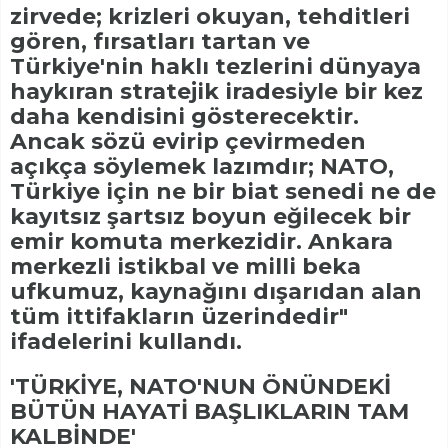
zirvede; krizleri okuyan, tehditleri
gören, fırsatları tartan ve
Türkiye'nin haklı tezlerini dünyaya
haykıran stratejik iradesiyle bir kez
daha kendisini gösterecektir.
Ancak sözü evirip çevirmeden
açıkça söylemek lazımdır; NATO,
Türkiye için ne bir biat senedi ne de
kayıtsız şartsız boyun eğilecek bir
emir komuta merkezidir. Ankara
merkezli istikbal ve milli beka
ufkumuz, kaynağını dışarıdan alan
tüm ittifakların üzerindedir"
ifadelerini kullandı.
'TÜRKİYE, NATO'NUN ÖNÜNDEKİ
BÜTÜN HAYATİ BAŞLIKLARIN TAM
KALBİNDE'