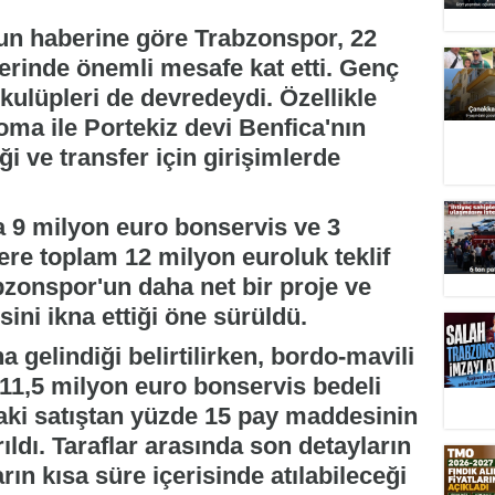
un haberine göre Trabzonspor, 22
erinde önemli mesafe kat etti. Genç
 kulüpleri de devredeydi. Özellikle
oma ile Portekiz devi Benfica'nın
i ve transfer için girişimlerde
a 9 milyon euro bonservis ve 3
re toplam 12 milyon euroluk teklif
bzonspor'un daha net bir proje ve
ini ikna ettiği öne sürüldü.
gelindiği belirtilirken, bordo-mavili
11,5 milyon euro bonservis bedeli
aki satıştan yüzde 15 pay maddesinin
ldı. Taraflar arasında son detayların
ın kısa süre içerisinde atılabileceği