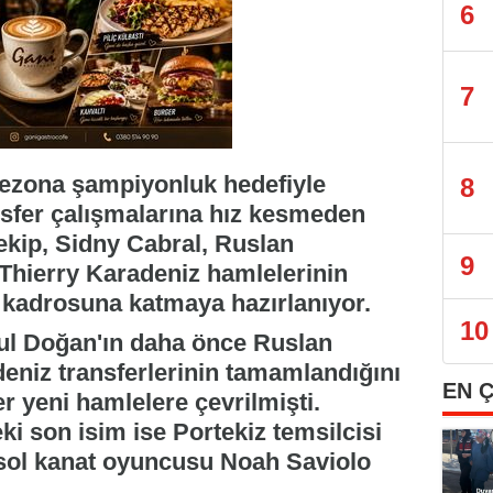
6
7
sezona şampiyonluk hedefiyle
8
nsfer çalışmalarına hız kesmeden
ekip, Sidny Cabral, Ruslan
9
Thierry Karadeniz hamlelerinin
a kadrosuna katmaya hazırlanıyor.
10
ul Doğan'ın daha önce Ruslan
eniz transferlerinin tamamlandığını
EN 
r yeni hamlelere çevrilmişti.
ki son isim ise Portekiz temsilcisi
 sol kanat oyuncusu Noah Saviolo