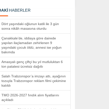
DAKİ
HABERLER
Dört yaşındaki oğlunun katili ile 3 gün
sonra nikâh masasına oturdu
Çanakkale’de, iddiaya göre dairede
yapılan ilaçlamadan zehirlenen 9
yaşındaki çocuk öldü, annesi ise yoğun
bakımda
Amasyalı genç çiftçi bu yıl mutluluktan 6
ton patatesi ücretsiz dağıttı
Salah Trabzonspor’a imzayı attı, ayağının
tozuyla Trabzonspor reklam filmi çekimine
katıldı
TMO 2026-2027 fındık alım fiyatlarını
açıkladı