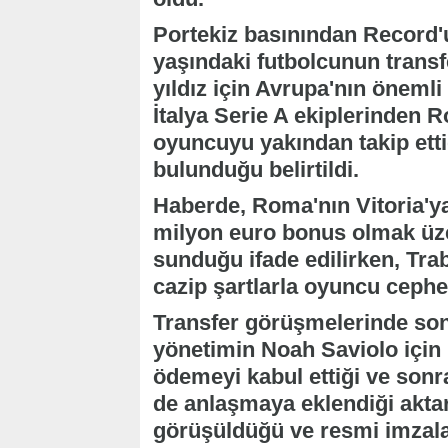
Portekiz basınından Record'
yaşındaki futbolcunun transf
yıldız için Avrupa'nın önemli
İtalya Serie A ekiplerinden R
oyuncuyu yakından takip ettiğ
bulunduğu belirtildi.
Haberde, Roma'nın Vitoria'y
milyon euro bonus olmak üze
sunduğu ifade edilirken, Tra
cazip şartlarla oyuncu cephes
Transfer görüşmelerinde sona 
yönetimin Noah Saviolo için 
ödemeyi kabul ettiği ve sonr
de anlaşmaya eklendiği aktarı
görüşüldüğü ve resmi imzalar