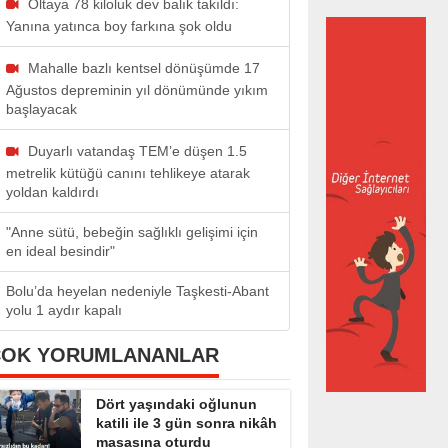
Oltaya 78 kiloluk dev balık takıldı:
Yanına yatınca boy farkına şok oldu
Mahalle bazlı kentsel dönüşümde 17
Ağustos depreminin yıl dönümünde yıkım
başlayacak
Duyarlı vatandaş TEM’e düşen 1.5
metrelik kütüğü canını tehlikeye atarak
yoldan kaldırdı
"Anne sütü, bebeğin sağlıklı gelişimi için
en ideal besindir"
Bolu’da heyelan nedeniyle Taşkesti-Abant
yolu 1 aydır kapalı
ÇOK YORUMLANANLAR
Dört yaşındaki oğlunun
katili ile 3 gün sonra nikâh
masasına oturdu