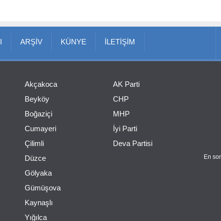
I
ARŞİV
KÜNYE
İLETİŞİM
Akçakoca
AK Parti
Beyköy
CHP
Boğaziçi
MHP
Cumayeri
İyi Parti
Çilimli
Deva Partisi
En son
Düzce
Gölyaka
Gümüşova
Kaynaşlı
Yığılca