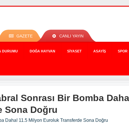
GAZETE
CANLI YAYIN
A DURUMU
DOĞA HAYVAN
SIYASET
ASAYIŞ
SPOR
bral Sonrası Bir Bomba Daha!
e Sona Doğru
ba Daha! 11.5 Milyon Euroluk Transferde Sona Doğru