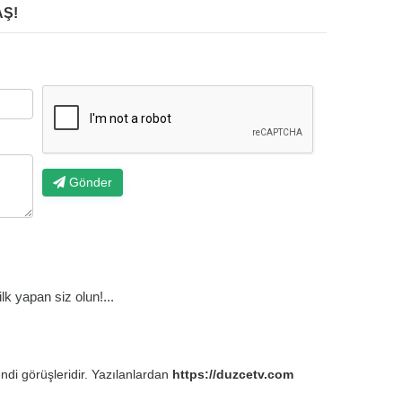
Ş!
Gönder
k yapan siz olun!...
endi görüşleridir. Yazılanlardan
https://duzcetv.com