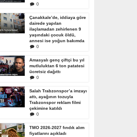
0
Çanakkale’de, iddiaya göre
dairede yapılan
ilaçlamadan zehirlenen 9
yaşındaki çocuk öldü,
annesi ise yoğun bakımda
0
Amasyalı genç çiftçi bu yıl
mutluluktan 6 ton patatesi
ücretsiz dağıttı
0
Salah Trabzonspor’a imzayı
attı, ayağının tozuyla
Trabzonspor reklam filmi
çekimine katıldı
0
TMO 2026-2027 fındık alım
fiyatlarını açıkladı