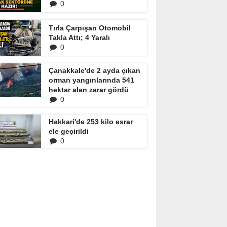
0
Tırla Çarpışan Otomobil
Takla Attı; 4 Yaralı
0
Çanakkale'de 2 ayda çıkan
orman yangınlarında 541
hektar alan zarar gördü
0
Hakkari'de 253 kilo esrar
ele geçirildi
0