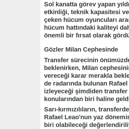
Sol kanatta görev yapan yıldız
etkinliği, teknik kapasitesi v
çeken hücum oyuncuları arası
hücum hattındaki kaliteyi da
önemli bir fırsat olarak gördü
Gözler Milan Cephesinde
Transfer sürecinin önümüzde
beklenirken, Milan cephesi
vereceği karar merakla bekl
de radarında bulunan Rafael L
izleyeceği şimdiden transfe
konularından biri haline geld
Sarı-kırmızılıların, transfer
Rafael Leao'nun yaz dönemin
biri olabileceği değerlendirili