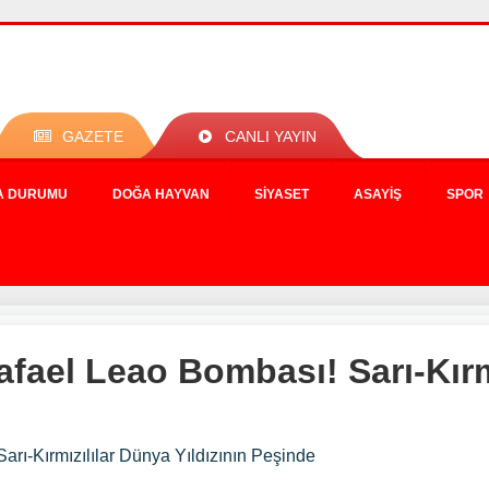
GAZETE
CANLI YAYIN
A DURUMU
DOĞA HAYVAN
SIYASET
ASAYIŞ
SPOR
fael Leao Bombası! Sarı-Kırm
rı-Kırmızılılar Dünya Yıldızının Peşinde