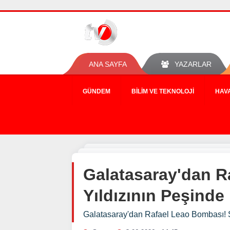
ANA SAYFA
YAZARLAR
GÜNDEM
BILIM VE TEKNOLOJI
HAV
Galatasaray'dan Ra
Yıldızının Peşinde
Galatasaray'dan Rafael Leao Bombası! Sa