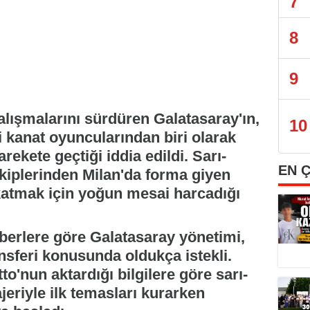
7
8
9
alışmalarını sürdüren Galatasaray'ın,
10
 kanat oyuncularından biri olarak
rekete geçtiği iddia edildi. Sarı-
EN 
 ekiplerinden Milan'da forma giyen
 katmak için yoğun mesai harcadığı
aberlere göre Galatasaray yönetimi,
nsferi konusunda oldukça istekli.
to'nun aktardığı bilgilere göre sarı-
jeriyle ilk temasları kurarken