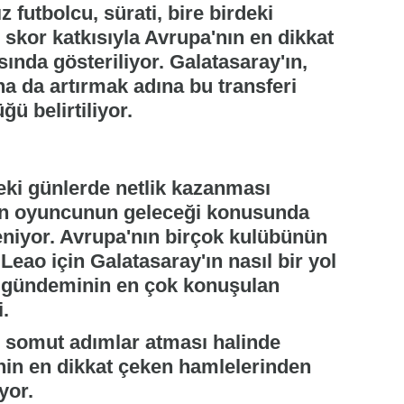
 futbolcu, sürati, bire birdeki
e skor katkısıyla Avrupa'nın en dikkat
nda gösteriliyor. Galatasaray'ın,
ha da artırmak adına bu transferi
ğü belirtiliyor.
ki günlerde netlik kazanması
nin oyuncunun geleceği konusunda
eniyor. Avrupa'nın birçok kulübünün
eao için Galatasaray'ın nasıl bir yol
r gündeminin en çok konuşulan
i.
de somut adımlar atması halinde
in en dikkat çeken hamlelerinden
yor.