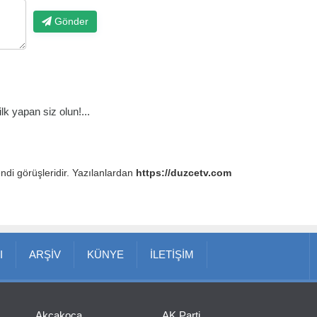
Gönder
k yapan siz olun!...
endi görüşleridir. Yazılanlardan
https://duzcetv.com
I
ARŞİV
KÜNYE
İLETİŞİM
Akçakoca
AK Parti