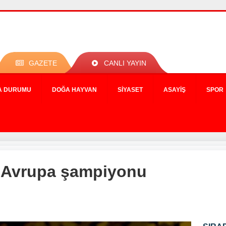
GAZETE
CANLI YAYIN
A DURUMU
DOĞA HAYVAN
SIYASET
ASAYIŞ
SPOR
ı, Avrupa şampiyonu