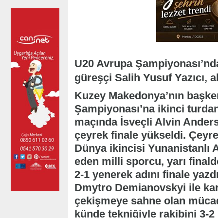
U20 Avrupa Şampiyonası’nda 
güreşçi Salih Yusuf Yazıcı, a
Kuzey Makedonya’nın başken
Şampiyonası’na ikinci turdan
maçında İsveçli Alvin Anders
çeyrek finale yükseldi. Çey
Dünya ikincisi Yunanistanlı 
eden milli sporcu, yarı final
2-1 yenerek adını finale yaz
Dmytro Demianovskyi ile kar
çekişmeye sahne olan mücade
künde tekniğiyle rakibini 3-