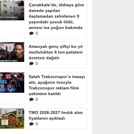
Çanakkale’de, iddiaya göre
dairede yapılan
ilaçlamadan zehirlenen 9
yaşındaki çocuk öldü,
annesi ise yoğun bakımda
0
Amasyalı genç çiftçi bu yıl
mutluluktan 6 ton patatesi
ücretsiz dağıttı
0
Salah Trabzonspor’a imzayı
attı, ayağının tozuyla
Trabzonspor reklam filmi
çekimine katıldı
0
TMO 2026-2027 fındık alım
fiyatlarını açıkladı
0