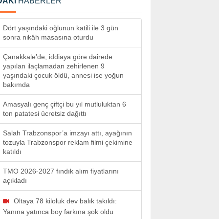
DAKİ
HABERLER
Dört yaşındaki oğlunun katili ile 3 gün
sonra nikâh masasına oturdu
Çanakkale’de, iddiaya göre dairede
yapılan ilaçlamadan zehirlenen 9
yaşındaki çocuk öldü, annesi ise yoğun
bakımda
Amasyalı genç çiftçi bu yıl mutluluktan 6
ton patatesi ücretsiz dağıttı
Salah Trabzonspor’a imzayı attı, ayağının
tozuyla Trabzonspor reklam filmi çekimine
katıldı
TMO 2026-2027 fındık alım fiyatlarını
açıkladı
Oltaya 78 kiloluk dev balık takıldı:
Yanına yatınca boy farkına şok oldu