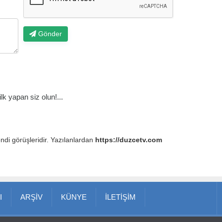
Gönder
k yapan siz olun!...
endi görüşleridir. Yazılanlardan
https://duzcetv.com
I
ARŞİV
KÜNYE
İLETİŞİM