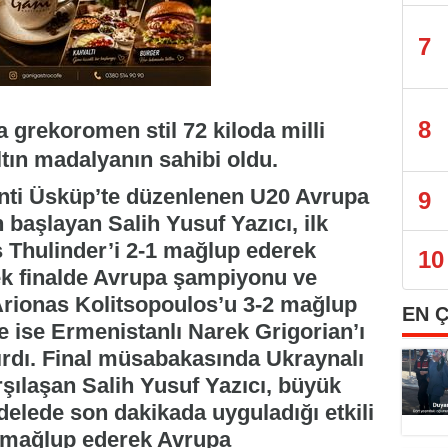
7
8
grekoromen stil 72 kiloda milli
ltın madalyanın sahibi oldu.
ti Üsküp’te düzenlenen U20 Avrupa
9
 başlayan Salih Yusuf Yazıcı, ilk
 Thulinder’i 2-1 mağlup ederek
10
rek finalde Avrupa şampiyonu ve
Arionas Kolitsopoulos’u 3-2 mağlup
EN 
de ise Ermenistanlı Narek Grigorian’ı
dırdı. Final müsabakasında Ukraynalı
şılaşan Salih Yusuf Yazıcı, büyük
lede son dakikada uyguladığı etkili
2 mağlup ederek Avrupa