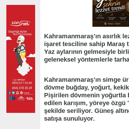
Kahramanmaraş’ın asırlık lez
işaret tesciline sahip Maraş
Yaz aylarının gelmesiyle birl
geleneksel yöntemlerle tarh
Kahramanmaraş’ın simge ürün
dövme buğday, yoğurt, kekik v
Pişirilen dövmenin yoğurtla
edilen karışım, yöreye özgü "
şekilde seriliyor. Güneş alt
satışa sunuluyor.