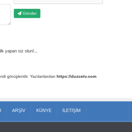
Gönder
k yapan siz olun!...
endi görüşleridir. Yazılanlardan
https://duzcetv.com
I
ARŞİV
KÜNYE
İLETİŞİM