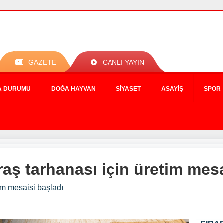
GAZETE
CANLI YAYIN
A DURUMU
DOĞA HAYVAN
SIYASET
ASAYIŞ
SPOR
raş tarhanası için üretim mes
tim mesaisi başladı