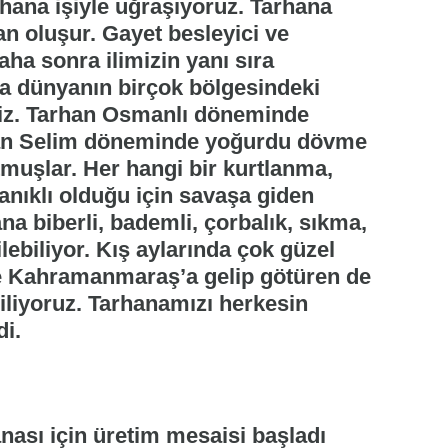
rhana işiyle uğraşıyoruz. Tarhana
an oluşur. Gayet besleyici ve
ha sonra ilimizin yanı sıra
atta dünyanın birçok bölgesindeki
iz. Tarhan Osmanlı döneminde
tan Selim döneminde yoğurdu dövme
tmuşlar. Her hangi bir kurtlanma,
nıklı olduğu için savaşa giden
na biberli, bademli, çorbalık, sıkma,
ilebiliyor. Kış aylarında çok güzel
nde Kahramanmaraş’a gelip götüren de
iliyoruz. Tarhanamızı herkesin
i.