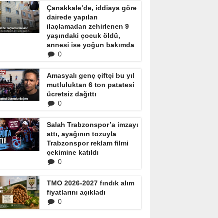
Çanakkale’de, iddiaya göre
dairede yapılan
ilaçlamadan zehirlenen 9
yaşındaki çocuk öldü,
annesi ise yoğun bakımda
0
Amasyalı genç çiftçi bu yıl
mutluluktan 6 ton patatesi
ücretsiz dağıttı
0
Salah Trabzonspor’a imzayı
attı, ayağının tozuyla
Trabzonspor reklam filmi
çekimine katıldı
0
TMO 2026-2027 fındık alım
fiyatlarını açıkladı
0