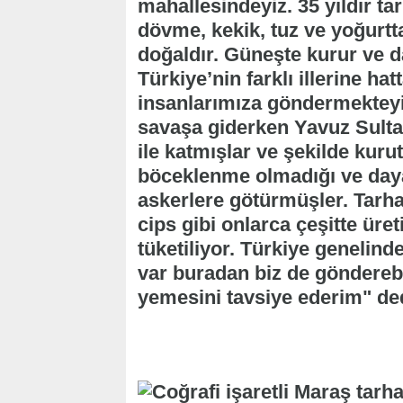
mahallesindeyiz. 35 yıldır ta
dövme, kekik, tuz ve yoğurtt
doğaldır. Güneşte kurur ve da
Türkiye’nin farklı illerine h
insanlarımıza göndermektey
savaşa giderken Yavuz Sul
ile katmışlar ve şekilde kuru
böceklenme olmadığı ve daya
askerlere götürmüşler. Tarha
cips gibi onlarca çeşitte üret
tüketiliyor. Türkiye geneli
var buradan biz de göndereb
yemesini tavsiye ederim" ded