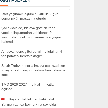
DAKİ
HABERLER
Dört yaşındaki oğlunun katili ile 3 gün
sonra nikâh masasına oturdu
Çanakkale’de, iddiaya göre dairede
yapılan ilaçlamadan zehirlenen 9
yaşındaki çocuk öldü, annesi ise yoğun
bakımda
Amasyalı genç çiftçi bu yıl mutluluktan 6
ton patatesi ücretsiz dağıttı
Salah Trabzonspor’a imzayı attı, ayağının
tozuyla Trabzonspor reklam filmi çekimine
katıldı
TMO 2026-2027 fındık alım fiyatlarını
açıkladı
Oltaya 78 kiloluk dev balık takıldı:
Yanına yatınca boy farkına şok oldu