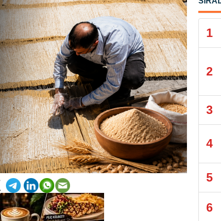
SIRA
1
2
3
4
5
6