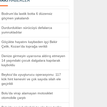
DAKİ
HABERLER
Bodrum’da lastik botta 6 düzensiz
göçmen yakalandı
Durdurdukları sürücüyü defalarca
yumrukladılar
Göçükte hayatını kaybeden işçi Bekir
Çelik, Kozan’da toprağa verildi
Denize girmeyin uyarısına aldırış etmeyen
14 yaşındaki çocuk dalgalara kapılarak
kayboldu
Beykoz’da uyuşturucu operasyonu: 117
kök hint keneviri ve çok sayıda silah ele
geçirildi
Bolu’da virajı alamayan motosiklet
otomobile çarptı