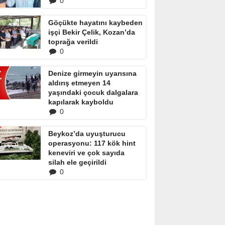
0
Göçükte hayatını kaybeden
işçi Bekir Çelik, Kozan’da
toprağa verildi
0
Denize girmeyin uyarısına
aldırış etmeyen 14
yaşındaki çocuk dalgalara
kapılarak kayboldu
0
Beykoz’da uyuşturucu
operasyonu: 117 kök hint
keneviri ve çok sayıda
silah ele geçirildi
0