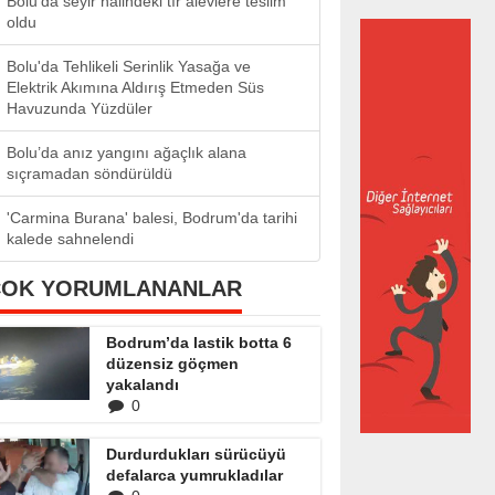
Bolu’da seyir halindeki tır alevlere teslim
oldu
Bolu'da Tehlikeli Serinlik Yasağa ve
Elektrik Akımına Aldırış Etmeden Süs
Havuzunda Yüzdüler
Bolu’da anız yangını ağaçlık alana
sıçramadan söndürüldü
'Carmina Burana' balesi, Bodrum'da tarihi
kalede sahnelendi
ÇOK YORUMLANANLAR
Bodrum’da lastik botta 6
düzensiz göçmen
yakalandı
0
Durdurdukları sürücüyü
defalarca yumrukladılar