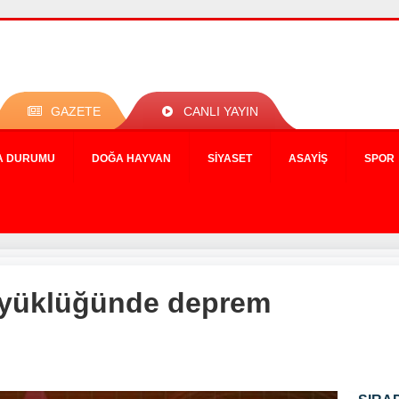
GAZETE
CANLI YAYIN
A DURUMU
DOĞA HAYVAN
SIYASET
ASAYIŞ
SPOR
üyüklüğünde deprem