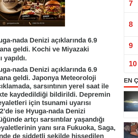
7
8
a-nada Denizi açıklarında 6.9
9
a geldi. Kochi ve Miyazaki
ı yapıldı.
10
a-nada Denizi açıklarında 6.9
a geldi. Japonya Meteoroloji
EN 
klamada, sarsıntının yerel saat ile
kte kaydedildiği bildirildi. Depremin
aletleri için tsunami uyarısı
.42’de ise Hyuga-nada Denizi
üğünde artçı sarsıntılar yaşandığı
eyaletlerinin yanı sıra Fukuoka, Saga,
de de şiddetli şekilde hissedilen