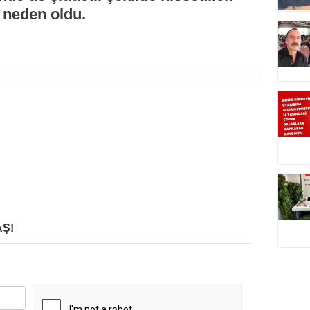
 neden oldu.
Ş!