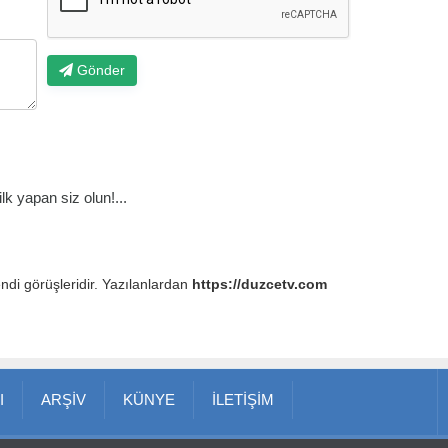
Gönder
k yapan siz olun!...
endi görüşleridir. Yazılanlardan
https://duzcetv.com
I
ARŞİV
KÜNYE
İLETİŞİM