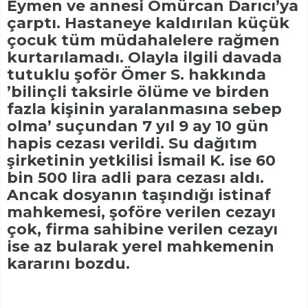
Eymen ve annesi Ömürcan Darıcı’ya
çarptı. Hastaneye kaldırılan küçük
çocuk tüm müdahalelere rağmen
kurtarılamadı. Olayla ilgili davada
tutuklu şoför Ömer S. hakkında
’bilinçli taksirle ölüme ve birden
fazla kişinin yaralanmasına sebep
olma’ suçundan 7 yıl 9 ay 10 gün
hapis cezası verildi. Su dağıtım
şirketinin yetkilisi İsmail K. ise 60
bin 500 lira adli para cezası aldı.
Ancak dosyanın taşındığı istinaf
mahkemesi, şoföre verilen cezayı
çok, firma sahibine verilen cezayı
ise az bularak yerel mahkemenin
kararını bozdu.