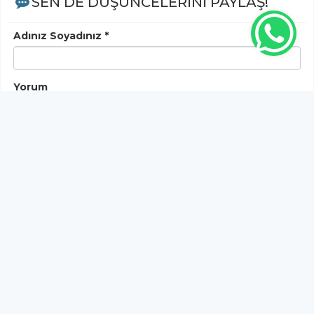
SEN DE DÜŞÜNCELERİNİ PAYLAŞ!
Adınız Soyadınız *
Yorum
Gönder
Bu habere henüz yorum yapılmamıştır, ilk yapan siz
olun!...