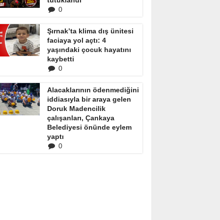
tutuklandı
0
Şırnak’ta klima dış ünitesi
faciaya yol açtı: 4
yaşındaki çocuk hayatını
kaybetti
0
Alacaklarının ödenmediğini
iddiasıyla bir araya gelen
Doruk Madencilik
çalışanları, Çankaya
Belediyesi önünde eylem
yaptı
0