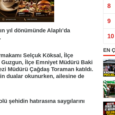
8
9
ın yıl dönümünde Alaplı’da
10
.
EN 
makamı Selçuk Köksal, İlçe
Guzgun, İlçe Emniyet Müdürü Baki
ezi Müdürü Çağdaş Toraman katıldı.
n dualar okunurken, ailesine de
lü şehidin hatırasına saygılarını