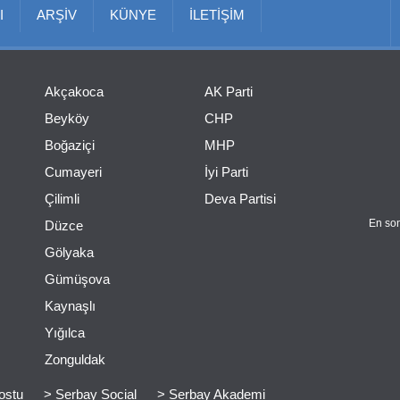
I
ARŞİV
KÜNYE
İLETİŞİM
Akçakoca
AK Parti
Beyköy
CHP
Boğaziçi
MHP
Cumayeri
İyi Parti
Çilimli
Deva Partisi
En son
Düzce
Gölyaka
Gümüşova
Kaynaşlı
Yığılca
Zonguldak
ostu
> Serbay Social
> Serbay Akademi