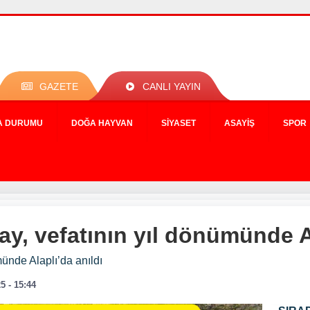
GAZETE
CANLI YAYIN
A DURUMU
DOĞA HAYVAN
SIYASET
ASAYIŞ
SPOR
y, vefatının yıl dönümünde Al
ünde Alaplı’da anıldı
5 - 15:44