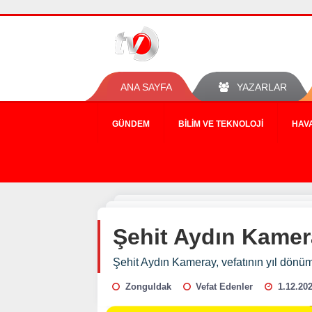
ANA SAYFA
YAZARLAR
GÜNDEM
BILIM VE TEKNOLOJI
HAV
Şehit Aydın Kamera
Şehit Aydın Kameray, vefatının yıl dönüm
Zonguldak
Vefat Edenler
1.12.202