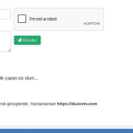
Gönder
k yapan siz olun!...
endi görüşleridir. Yazılanlardan
https://duzcetv.com