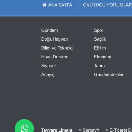
ANA SAYFA
OKUYUCU YORUMLAR
Gündem
Spor
Doğa Hayvan
Sağlık
Bilim ve Teknoloji
Eğitim
Hava Durumu
Ekonomi
Siyaset
Tarım
Asayiş
Gündemdekiler
Tayyare Limanı
> Serbay//
> E-Ticaret D