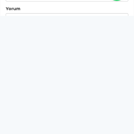
Yorum
Gönder
Bu habere henüz yorum yapılmamıştır, ilk yapan siz
olun!...
Bu sayfa da yer alan okur yorumları kişilerin kendi