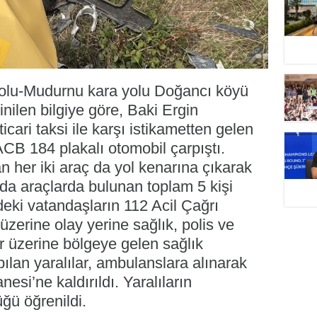
Bolu-Mudurnu kara yolu Doğancı köyü
ilen bilgiye göre, Baki Ergin
icari taksi ile karşı istikametten gelen
CB 184 plakalı otomobil çarpıştı.
n her iki araç da yol kenarına çıkarak
da araçlarda bulunan toplam 5 kişi
eki vatandaşların 112 Acil Çağrı
zerine olay yerine sağlık, polis ve
bar üzerine bölgeye gelen sağlık
pılan yaralılar, ambulanslara alınarak
esi’ne kaldırıldı. Yaralıların
ğü öğrenildi.