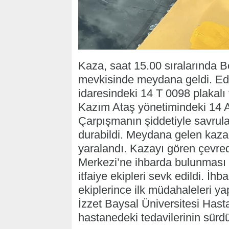
Kaza, saat 15.00 sıralarında 
mevkisinde meydana geldi. Edin
idaresindeki 14 T 0098 plakalı t
Kazım Ataş yönetimindeki 14 A
Çarpışmanın şiddetiyle savrula
durabildi. Meydana gelen kaza
yaralandı. Kazayı gören çevred
Merkezi’ne ihbarda bulunması ü
itfaiye ekipleri sevk edildi. İh
ekiplerince ilk müdahaleleri ya
İzzet Baysal Üniversitesi Hastan
hastanedeki tedavilerinin sürdü