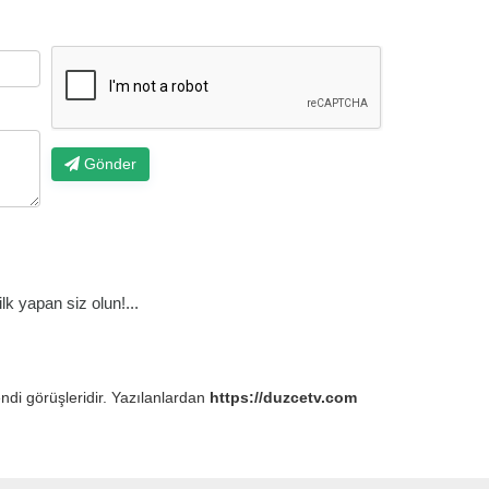
Gönder
k yapan siz olun!...
endi görüşleridir. Yazılanlardan
https://duzcetv.com