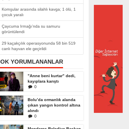
Komşular arasında silahlı kavga; 1 ölü, 1
çocuk yaralı
Çaycuma Irmağı’nda su samuru
görüntülendi
29 kaçakçılık operasyonunda 58 bin 519
canlı hayvan ele geçirildi
ÇOK YORUMLANANLAR
"Anne beni kurtar" dedi,
kayıplara karıştı
0
Bolu’da ormanlık alanda
çıkan yangın kontrol altına
alındı
0
Menderes Belediye Başkan