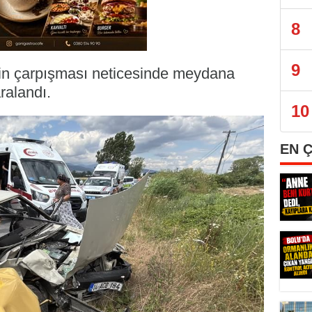
8
9
bilin çarpışması neticesinde meydana
ralandı.
10
EN 