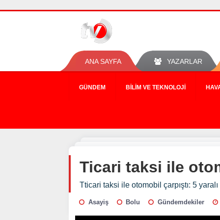
ANA SAYFA
YAZARLAR
GÜNDEM
BILIM VE TEKNOLOJI
HAV
Ticari taksi ile oto
Tticari taksi ile otomobil çarpıştı: 5 yaralı
Asayiş
Bolu
Gündemdekiler