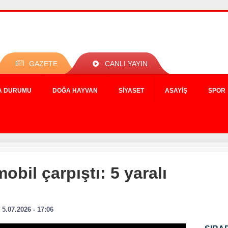
GAZETE
CANLI YAYIN
A DURUMU
DOĞA HAYVAN
SIYASET
ASAYIŞ
SPOR
mobil çarpıştı: 5 yaralı
5.07.2026 - 17:06