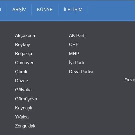
I
ARŞİV
KÜNYE
İLETİŞİM
Akçakoca
AK Parti
Beyköy
CHP
Boğaziçi
MHP
Cumayeri
İyi Parti
Çilimli
Deva Partisi
En son
Düzce
Gölyaka
Gümüşova
Kaynaşlı
Yığılca
Zonguldak