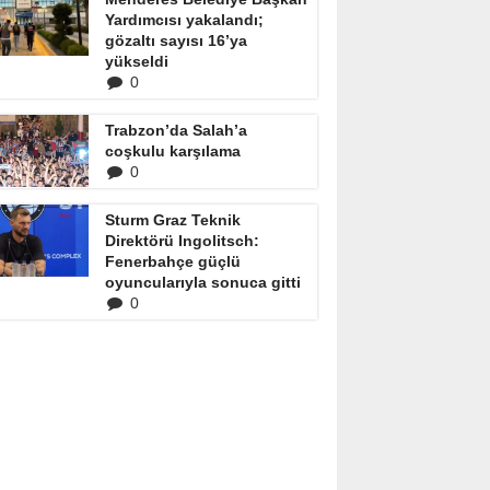
Yardımcısı yakalandı;
gözaltı sayısı 16’ya
yükseldi
0
Trabzon’da Salah’a
coşkulu karşılama
0
Sturm Graz Teknik
Direktörü Ingolitsch:
Fenerbahçe güçlü
oyuncularıyla sonuca gitti
0