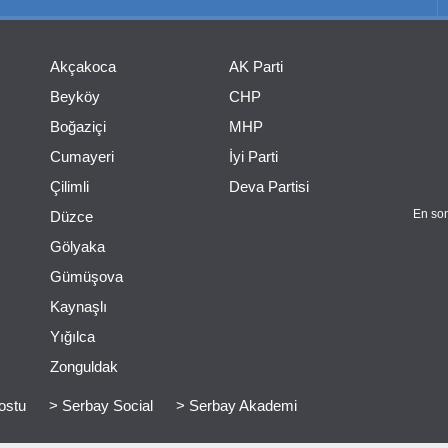
Akçakoca
AK Parti
Beyköy
CHP
Boğaziçi
MHP
Cumayeri
İyi Parti
Çilimli
Deva Partisi
En son
Düzce
Gölyaka
Gümüşova
Kaynaşlı
Yığılca
Zonguldak
ostu
> Serbay Social
> Serbay Akademi