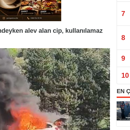
7
deyken alev alan cip, kullanılamaz
8
9
10
EN 