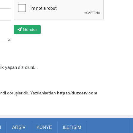
Gönder
k yapan siz olun!...
endi görüşleridir. Yazılanlardan
https://duzcetv.com
I
ARŞİV
KÜNYE
İLETİŞİM