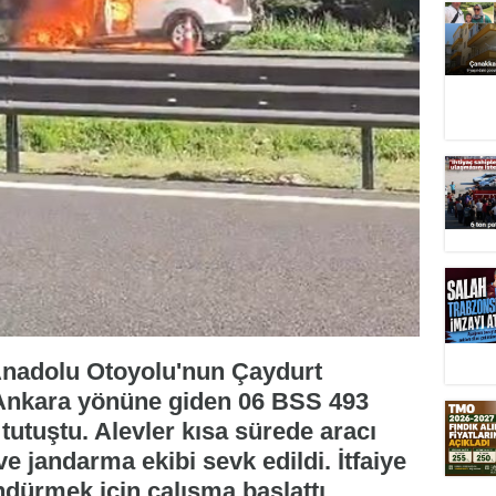
 Anadolu Otoyolu'nun Çaydurt
Ankara yönüne giden 06 BSS 493
tutuştu. Alevler kısa sürede aracı
ve jandarma ekibi sevk edildi. İtfaiye
ndürmek için çalışma başlattı.