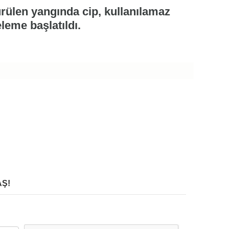
ürülen yangında cip, kullanılamaz
eleme başlatıldı.
Ş!