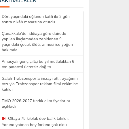
DAKİ
HABERLER
Dört yaşındaki oğlunun katili ile 3 gün
sonra nikâh masasına oturdu
Çanakkale’de, iddiaya göre dairede
yapılan ilaçlamadan zehirlenen 9
yaşındaki çocuk öldü, annesi ise yoğun
bakımda
Amasyalı genç çiftçi bu yıl mutluluktan 6
ton patatesi ücretsiz dağıttı
Salah Trabzonspor’a imzayı attı, ayağının
tozuyla Trabzonspor reklam filmi çekimine
katıldı
TMO 2026-2027 fındık alım fiyatlarını
açıkladı
Oltaya 78 kiloluk dev balık takıldı:
Yanına yatınca boy farkına şok oldu