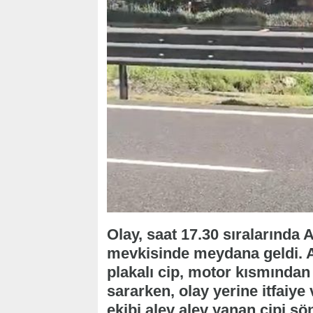
Olay, saat 17.30 sıralarında
mevkisinde meydana geldi. 
plakalı cip, motor kısmından 
sararken, olay yerine itfaiye 
ekibi alev alev yanan cipi sö