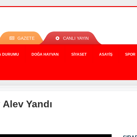
GAZETE
CANLI YAYIN
A DURUMU
DOĞA HAYVAN
SIYASET
ASAYIŞ
SPOR
 Alev Yandı