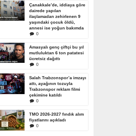
Çanakkale’de, iddiaya göre
dairede yapılan
ilaçlamadan zehirlenen 9
yaşındaki çocuk öldü,
annesi ise yoğun bakımda
0
Amasyalı genç çiftçi bu yıl
mutluluktan 6 ton patatesi
ücretsiz dağıttı
0
Salah Trabzonspor’a imzayı
attı, ayağının tozuyla
Trabzonspor reklam filmi
çekimine katıldı
0
TMO 2026-2027 fındık alım
fiyatlarını açıkladı
0