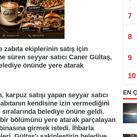
7
8
zabıta ekiplerinin satış için
ne süren seyyar satıcı Caner Gültaş,
9
elediye önünde yere atarak
10
EN 
 karpuz satışı yapan seyyar satıcı
zabıtanın kendisine izin vermediğini
0 sıralarında belediye önüne geldi.
bir bölümünü yere atarak parçalayan
binasına girmek istedi. İhbarla
eri, Gültaş'ı sakinleştirip belediye