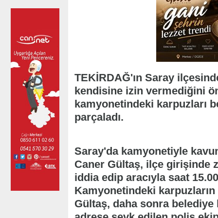
TEKİRDAĞ'ın Saray ilçesinde 
kendisine izin vermediğini ö
kamyonetindeki karpuzları b
parçaladı.
Saray'da kamyonetiyle kavun,
Caner Gültaş, ilçe girişinde 
iddia edip aracıyla saat 15.0
Kamyonetindeki karpuzların 
Gültaş, daha sonra belediye 
adrese sevk edilen polis ekipl