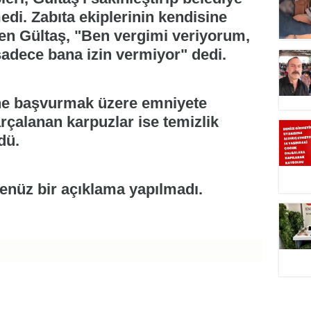
edi. Zabıta ekiplerinin kendisine
yen Gültaş, "Ben vergimi veriyorum,
adece bana izin vermiyor" dedi.
sine başvurmak üzere emniyete
çalanan karpuzlar ise temizlik
dü.
enüz bir açıklama yapılmadı.