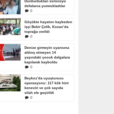
Durdurdukları sürücüyü
defalarca yumrukladılar
0
Göçükte hayatını kaybeden
işçi Bekir Çelik, Kozan’da
toprağa verildi
0
Denize girmeyin uyarısına
aldırış etmeyen 14
yaşındaki çocuk dalgalara
kapılarak kayboldu
0
Beykoz’da uyuşturucu
operasyonu: 117 kök hint
keneviri ve çok sayıda
silah ele geçirildi
0