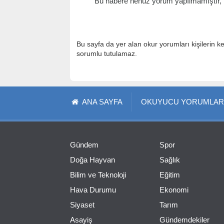
Bu habere henüz yorum yapılmamıştır, il
Bu sayfa da yer alan okur yorumları kişilerin k
sorumlu tutulamaz.
ANA SAYFA
OKUYUCU YORUMLAR
Gündem
Spor
Doğa Hayvan
Sağlık
Bilim ve Teknoloji
Eğitim
Hava Durumu
Ekonomi
Siyaset
Tarım
Asayiş
Gündemdekiler