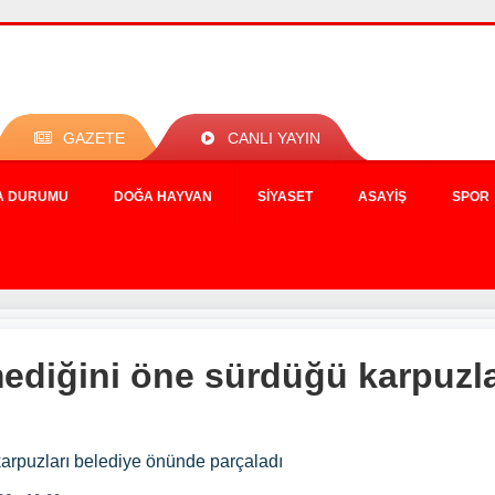
GAZETE
CANLI YAYIN
A DURUMU
DOĞA HAYVAN
SIYASET
ASAYIŞ
SPOR
lmediğini öne sürdüğü karpuzla
karpuzları belediye önünde parçaladı