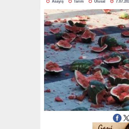
Asayiş
Tarım
Ulusal
7.07.20