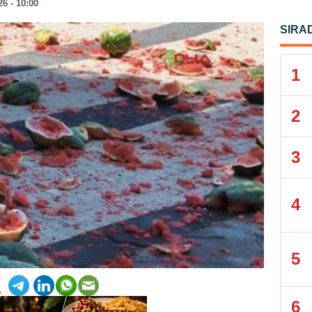
26 - 10:00
SIRA
1
2
3
4
5
6