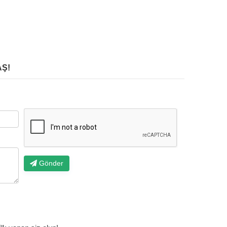
Ş!
Gönder