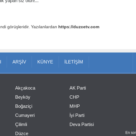
k yapan siz olun!...
endi görüşleridir. Yazılanlardan
https://duzcetv.com
I
ARŞİV
KÜNYE
İLETİŞİM
Akçakoca
AK Parti
Beyköy
CHP
Boğaziçi
MHP
Cumayeri
İyi Parti
Çilimli
Deva Partisi
En son
Düzce