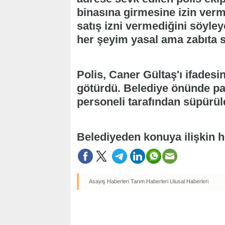
binasına girmesine izin verm
satış izni vermediğini söyle
her şeyim yasal ama zabıta s
Polis, Caner Gültaş'ı ifade
götürdü. Belediye önünde par
personeli tarafından süpürül
Belediyeden konuya ilişkin h
Asayiş Haberleri
Tarım Haberleri
Ulusal Haberleri