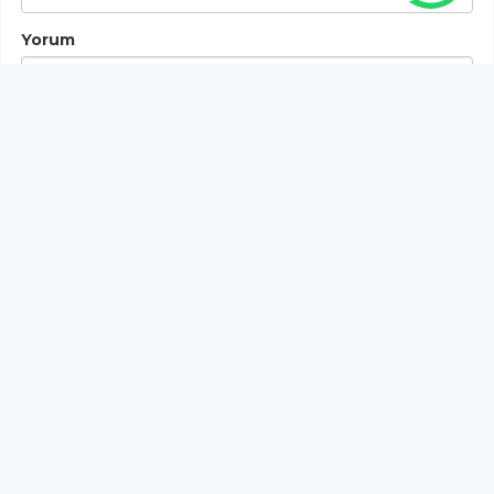
Yorum
Gönder
Bu habere henüz yorum yapılmamıştır, ilk yapan siz
olun!...
Bu sayfa da yer alan okur yorumları kişilerin kendi