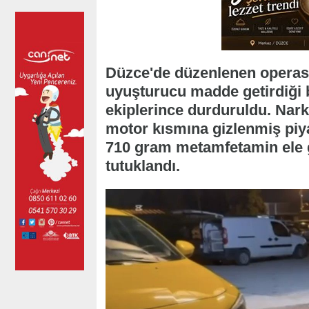
Düzce'de düzenlenen operasy
uyuşturucu madde getirdiği be
ekiplerince durduruldu. Nark
motor kısmına gizlenmiş piya
710 gram metamfetamin ele ge
tutuklandı.