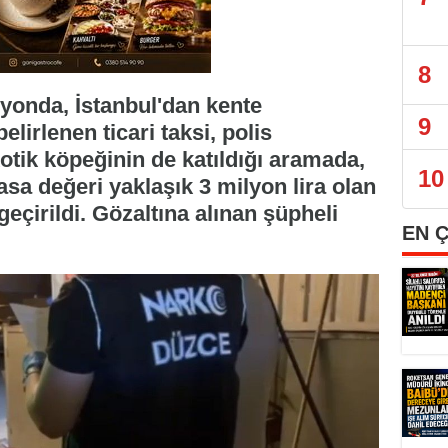
8
onda, İstanbul'dan kente
9
lirlenen ticari taksi, polis
otik köpeğinin de katıldığı aramada,
10
sa değeri yaklaşık 3 milyon lira olan
çirildi. Gözaltına alınan şüpheli
EN 