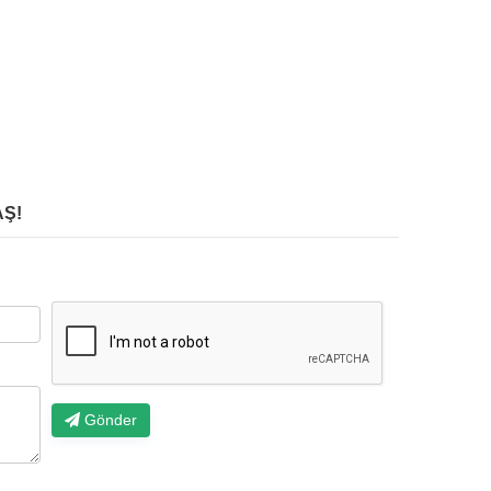
Ş!
Gönder