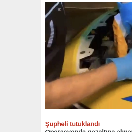
Şüpheli tutuklandı
Operasyonda gözaltına alınan