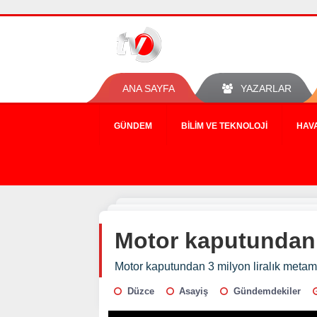
ANA SAYFA
YAZARLAR
GÜNDEM
BILIM VE TEKNOLOJI
HAV
Motor kaputundan 3
Motor kaputundan 3 milyon liralık metamf
Düzce
Asayiş
Gündemdekiler