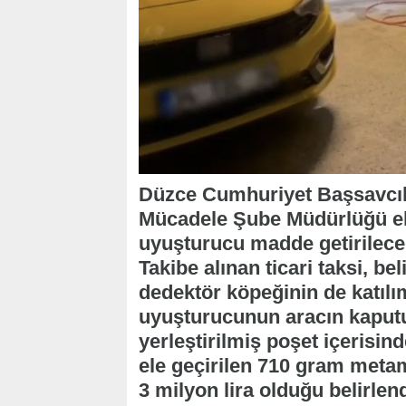
Düzce Cumhuriyet Başsavcılı
Mücadele Şube Müdürlüğü eki
uyuşturucu madde getirileceği
Takibe alınan ticari taksi, b
dedektör köpeğinin de katılı
uyuşturucunun aracın kaputu
yerleştirilmiş poşet içerisin
ele geçirilen 710 gram meta
3 milyon lira olduğu belirlend