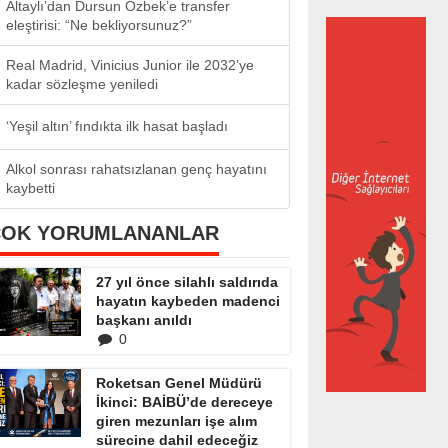
Altaylı’dan Dursun Özbek’e transfer
eleştirisi: “Ne bekliyorsunuz?”
Real Madrid, Vinicius Junior ile 2032’ye
kadar sözleşme yeniledi
‘Yeşil altın’ fındıkta ilk hasat başladı
Alkol sonrası rahatsızlanan genç hayatını
kaybetti
ÇOK YORUMLANANLAR
27 yıl önce silahlı saldırıda
hayatın kaybeden madenci
başkanı anıldı
0
Roketsan Genel Müdürü
İkinci: BAİBÜ’de dereceye
giren mezunları işe alım
sürecine dahil edeceğiz