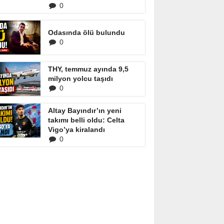
0
Odasında ölü bulundu
0
THY, temmuz ayında 9,5
milyon yolcu taşıdı
0
Altay Bayındır’ın yeni
takımı belli oldu: Celta
Vigo’ya kiralandı
0