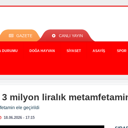
GAZETE
CANLI YAYIN
A DURUMU
DOĞA HAYVAN
SIYASET
ASAYIŞ
SPOR
 milyon liralık metamfetamin 
etamin ele geçirildi
18.06.2026 - 17:15