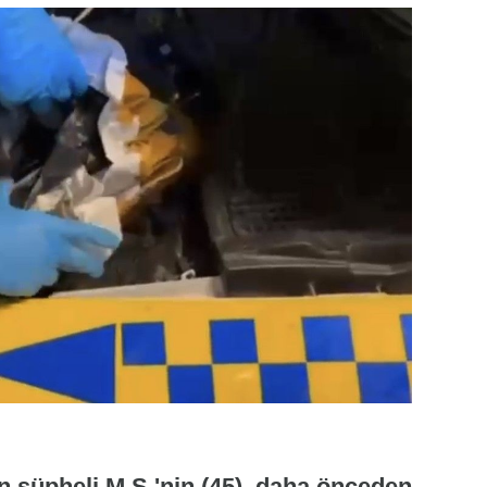
 şüpheli M.S.'nin (45), daha önceden