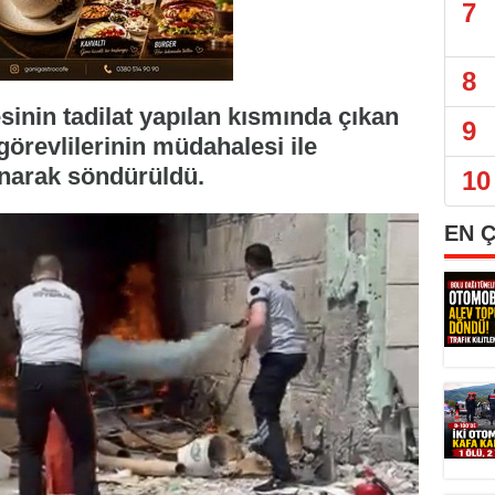
7
8
inin tadilat yapılan kısmında çıkan
9
görevlilerinin müdahalesi ile
ınarak söndürüldü.
10
EN 