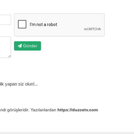
Gönder
k yapan siz olun!...
endi görüşleridir. Yazılanlardan
https://duzcetv.com