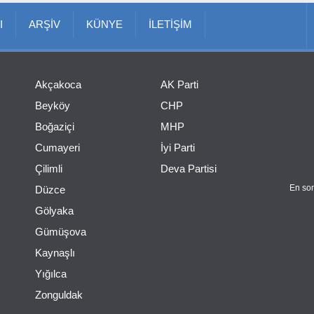
I
ARŞİV
KÜNYE
İLETİŞİM
Akçakoca
AK Parti
Beyköy
CHP
Boğaziçi
MHP
Cumayeri
İyi Parti
Çilimli
Deva Partisi
En son
Düzce
Gölyaka
Gümüşova
Kaynaşlı
Yığılca
Zonguldak