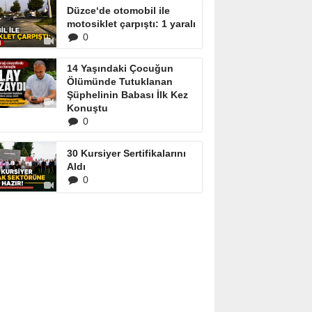
Düzce‘de otomobil ile
motosiklet çarpıştı: 1 yaralı
0
14 Yaşındaki Çocuğun
Ölümünde Tutuklanan
Şüphelinin Babası İlk Kez
Konuştu
0
30 Kursiyer Sertifikalarını
Aldı
0