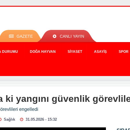
GAZETE
CANLI YAYIN
A DURUMU
DOĞA HAYVAN
SIYASET
ASAYIŞ
SPOR
 ki yangını güvenlik görevlile
revlileri engelledi
Sağlık
31.05.2026 - 15:32