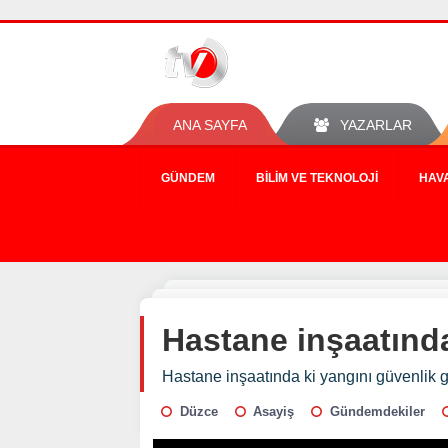
ANA SAYFA
YAZARLAR
GÜNDEM
BILIM VE TEKNOLOJI
HAV
Hastane inşaatında
Hastane inşaatında ki yangını güvenlik gö
Düzce
Asayiş
Gündemdekiler