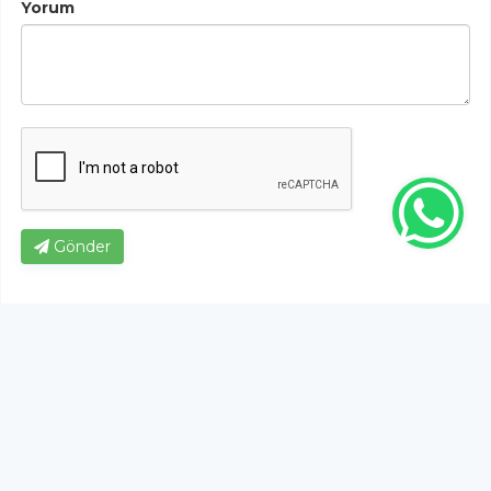
Yorum
Gönder
Bu habere henüz yorum yapılmamıştır, ilk yapan siz
olun!...
Bu sayfa da yer alan okur yorumları kişilerin kendi
görüşleridir. Yazılanlardan
https://m.duzcetv.com
sorumlu