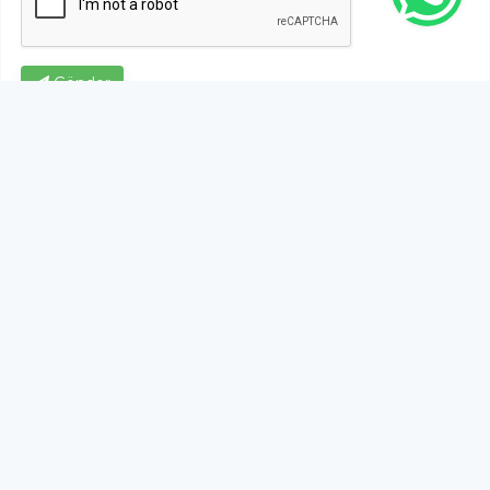
Gönder
Bu habere henüz yorum yapılmamıştır, ilk yapan siz
olun!...
Bu sayfa da yer alan okur yorumları kişilerin kendi
görüşleridir. Yazılanlardan
https://m.duzcetv.com
sorumlu
tutulamaz.
YUKARI ÇIK