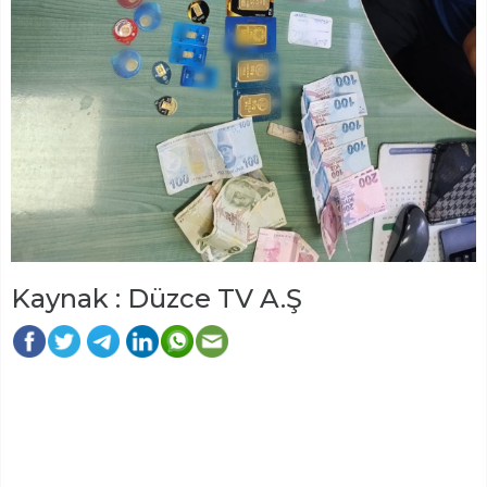
Kaynak : Düzce TV A.Ş