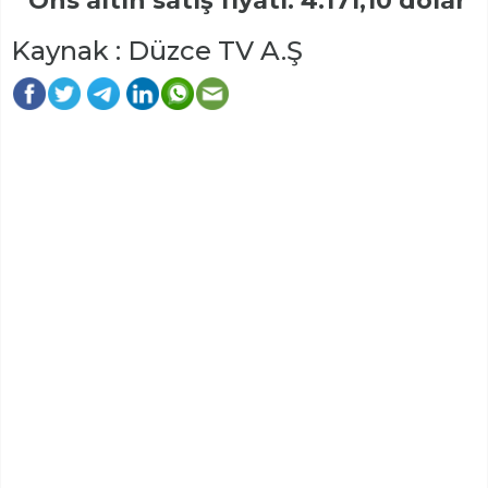
* Ons altın satış fiyatı: 4.171,10 dolar
Kaynak : Düzce TV A.Ş