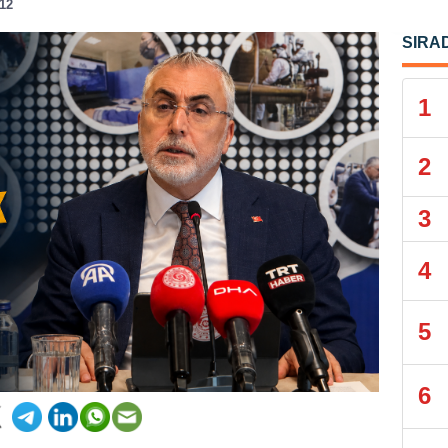
:12
SIRA
1
2
3
4
5
6