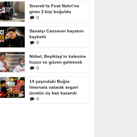
Siverek’te Fırat Nehri’ne
giren 2 kişi boğuldu
0
Sanatçı Cansever hayatını
kaybetti
0
Nübel, Beşiktaş’ın kalesine
huzur ve güven getirecek
0
14 yaşındaki Buğra
limonata satarak asgari
ücretin üç katı kazandı
0