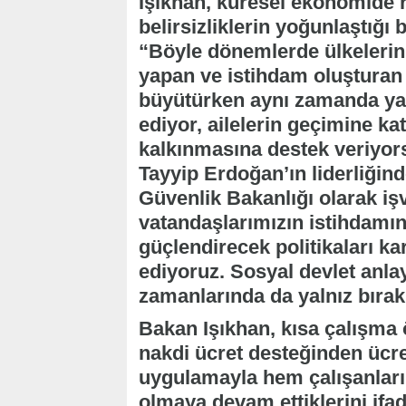
Işıkhan, küresel ekonomide r
belirsizliklerin yoğunlaştığı 
“Böyle dönemlerde ülkelerin
yapan ve istihdam oluşturan i
büyütürken aynı zamanda yaşa
ediyor, ailelerin geçimine ka
kalkınmasına destek veriyo
Tayyip Erdoğan’ın liderliğin
Güvenlik Bakanlığı olarak iş
vatandaşlarımızın istihdamın
güçlendirecek politikaları k
ediyoruz. Sosyal devlet anlay
zamanlarında da yalnız bıra
Bakan Işıkhan, kısa çalışma 
nakdi ücret desteğinden ücre
uygulamayla hem çalışanları
olmaya devam ettiklerini ifad