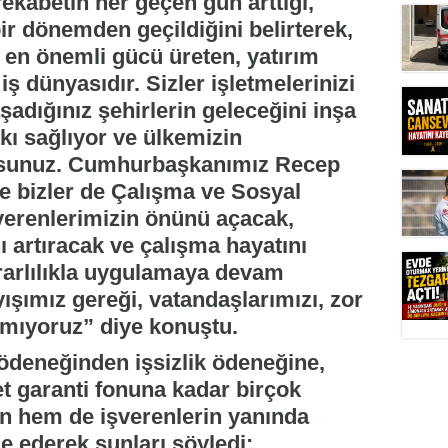
ekabetin her geçen gün arttığı,
bir dönemden geçildiğini belirterek,
 en önemli gücü üreten, yatırım
ş dünyasıdır. Sizler işletmelerinizi
dığınız şehirlerin geleceğini inşa
tkı sağlıyor ve ülkemizin
rsunuz. Cumhurbaşkanımız Recep
de bizler de Çalışma ve Sosyal
verenlerimizin önünü açacak,
ı artıracak ve çalışma hayatını
ararlılıkla uygulamaya devam
ışımız gereği, vatandaşlarımızı, zor
kmıyoruz” diye konuştu.
ödeneğinden işsizlik ödeneğine,
t garanti fonuna kadar birçok
n hem de işverenlerin yanında
e ederek şunları söyledi: