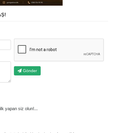
Ş!
Gönder
k yapan siz olun!...