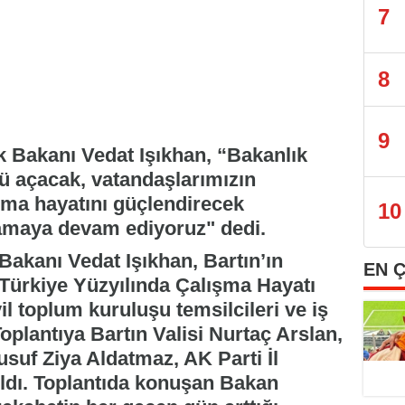
7
8
9
 Bakanı Vedat Işıkhan, “Bakanlık
ü açacak, vatandaşlarımızın
ışma hayatını güçlendirecek
10
ulamaya devam ediyoruz" dedi.
akanı Vedat Işıkhan, Bartın’ın
EN 
'Türkiye Yüzyılında Çalışma Hayatı
l toplum kuruluşu temsilcileri ve iş
Toplantıya Bartın Valisi Nurtaç Arslan,
Yusuf Ziya Aldatmaz, AK Parti İl
ıldı. Toplantıda konuşan Bakan