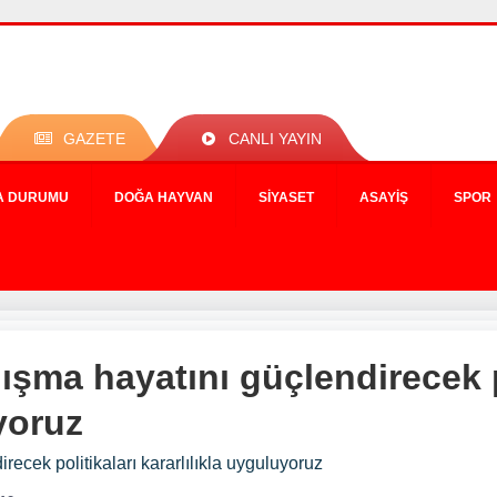
GAZETE
CANLI YAYIN
A DURUMU
DOĞA HAYVAN
SIYASET
ASAYIŞ
SPOR
ışma hayatını güçlendirecek p
yoruz
ecek politikaları kararlılıkla uyguluyoruz