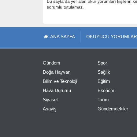
Bu sayfa da yer alan okur yorumları kişilerin k
sorumlu tutulamaz.
ANA SAYFA
OKUYUCU YORUMLAR
Gündem
Spor
Doğa Hayvan
Sağlık
Bilim ve Teknoloji
Eğitim
Hava Durumu
Ekonomi
Siyaset
Tarım
Asayiş
Gündemdekiler