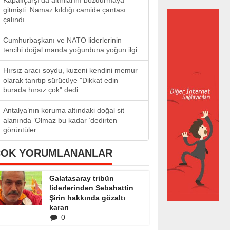
Kapalıçarşı’da altınlarını bozdurmaya
gitmişti: Namaz kıldığı camide çantası
çalındı
Cumhurbaşkanı ve NATO liderlerinin
tercihi doğal manda yoğurduna yoğun ilgi
Hırsız aracı soydu, kuzeni kendini memur
olarak tanıtıp sürücüye "Dikkat edin
burada hırsız çok" dedi
Antalya’nın koruma altındaki doğal sit
alanında ’Olmaz bu kadar ’dedirten
görüntüler
ÇOK YORUMLANANLAR
Galatasaray tribün
liderlerinden Sebahattin
Şirin hakkında gözaltı
kararı
0