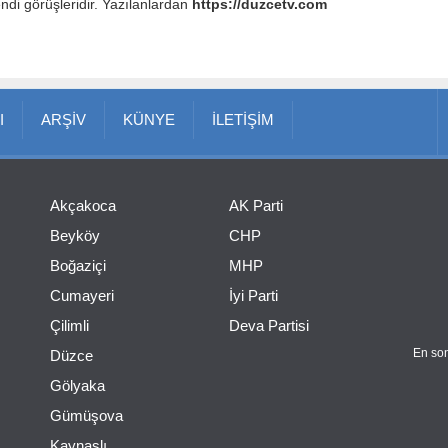
endi görüşleridir. Yazılanlardan
https://duzcetv.com
I
ARŞİV
KÜNYE
İLETİŞİM
Akçakoca
AK Parti
Beyköy
CHP
Boğaziçi
MHP
Cumayeri
İyi Parti
Çilimli
Deva Partisi
En son
Düzce
Gölyaka
Gümüşova
Kaynaşlı