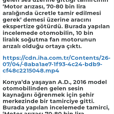
‘Motor arızası, 70-80 bin lira
aralığında ücretle tamir edilmesi
gerek’ demesi üzerine aracını
ekspertize götürdü. Burada yapılan
incelemede otomobilin, 10 bin
liralık soğutma fan motorunun
arızalı olduğu ortaya çıktı.
https://cdn.iha.com.tr/Contents/26-
07/04/-8aba1ae7-1f93-4c24-bdb9-
cf48c2215048.mp4
Konya’da yaşayan A.D., 2016 model
otomobilinden gelen sesin
kaynağını öğrenmek için şehir
merkezinde bir tamirciye gitti.
Burada yapılan incelemede tamirci,
‘Motor arızası 70-80 bin lira