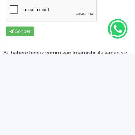
Gönder
Bu habere henüz yorum yapılmamıştır, ilk yapan siz
olun!...
Bu sayfa da yer alan okur yorumları kişilerin kendi
görüşleridir. Yazılanlardan
https://m.duzcetv.com
sorumlu
tutulamaz.
YUKARI ÇIK