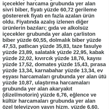
içecekler harcama grubunda yer alan
sivri biber, fiyatı yüzde 60,72 gerileme
göstererek fiyatı en fazla azalan ürün
oldu. Fiyatında azalış izlenen diğer
ürünlerin bazıları; gıda ve alkolsüz
içecekler grubunda yer alan çarliston
biber yüzde 60,55, dolmalık biber yüzde
47,53, patlıcan yüzde 35,83, taze fasulye
yüzde 23,89, salatalık yüzde 22,95, kabak
yüzde 22,02, kıvırcık yüzde 18,76, kayısı
yüzde 17,52, domates yüzde 15,43, pırasa
yüzde 13,34, karnabahar yüzde 13,34, ev
eşyası harcamaları grubunda yer alan ütü
yüzde 10,87, ulaştırma harcamaları
grubunda yer alan akaryakıt
(dizel/motorin) yüzde 6,76, eğlence ve
kültür harcamaları grubunda yer alan
özel televizyon yayın hizm. yüzde 6,60,