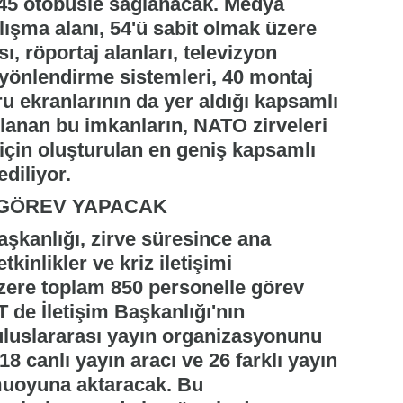
ı 45 otobüsle sağlanacak. Medya
ışma alanı, 54'ü sabit olmak üzere
ı, röportaj alanları, televizyon
, yönlendirme sistemleri, 40 montaj
u ekranlarının da yer aldığı kapsamlı
ğlanan bu imkanların, NATO zirveleri
için oluşturulan en geniş kapsamlı
diliyor.
Bİ GÖREV YAPACAK
şkanlığı, zirve süresince ana
tkinlikler ve kriz iletişimi
ere toplam 850 personelle görev
 de İletişim Başkanlığı'nın
luslararası yayın organizasyonunu
8 canlı yayın aracı ve 26 farklı yayın
muoyuna aktaracak. Bu