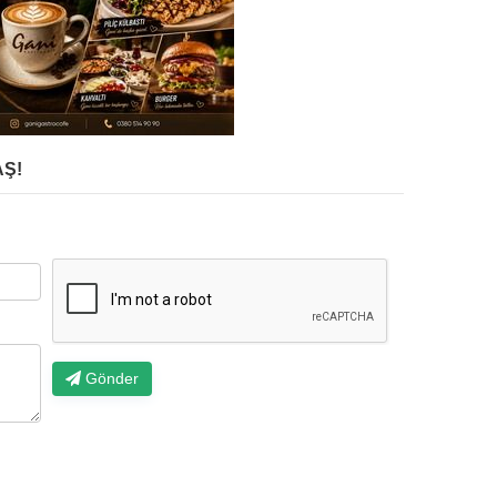
Ş!
Gönder