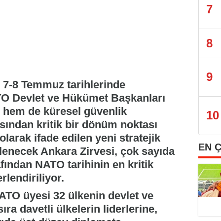
7
8
9
 7-8 Temmuz tarihlerinde
ATO Devlet ve Hükümet Başkanları
ği hem de küresel güvenlik
10
sından kritik bir dönüm noktası
olarak ifade edilen yeni stratejik
EN 
enecek Ankara Zirvesi, çok sayıda
fından NATO tarihinin en kritik
rlendiriliyor.
ATO üyesi 32 ülkenin devlet ve
ra davetli ülkelerin liderlerine,