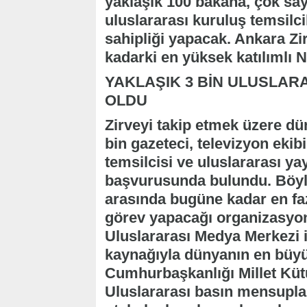
yaklaşık 100 bakana, çok say
uluslararası kuruluş temsilc
sahipliği yapacak. Ankara Zi
kadarki en yüksek katılımlı 
YAKLAŞIK 3 BİN ULUSLAR
OLDU
Zirveyi takip etmek üzere dü
bin gazeteci, televizyon ekibi
temsilcisi ve uluslararası y
başvurusunda bulundu. Böyle
arasında bugüne kadar en fa
görev yapacağı organizasyon
Uluslararası Medya Merkezi i
kaynağıyla dünyanın en bü
Cumhurbaşkanlığı Millet Küt
Uluslararası basın mensupla