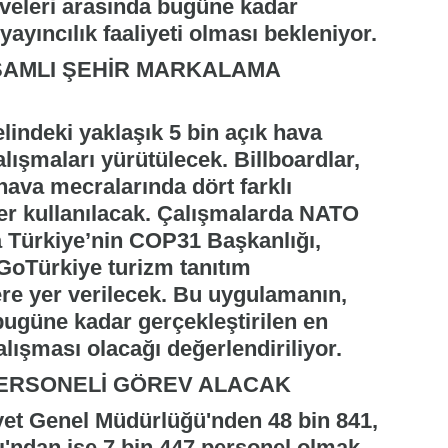
veleri arasında bugüne kadar
yayıncılık faaliyeti olması bekleniyor.
AMLI ŞEHİR MARKALAMA
lindeki yaklaşık 5 bin açık hava
alışmaları yürütülecek. Billboardlar,
 hava mecralarında dört farklı
ler kullanılacak. Çalışmalarda NATO
ra Türkiye’nin COP31 Başkanlığı,
GoTürkiye turizm tanıtım
ere yer verilecek. Bu uygulamanın,
ugüne kadar gerçekleştirilen en
ışması olacağı değerlendiriliyor.
 PERSONELİ GÖREV ALACAK
yet Genel Müdürlüğü'nden 48 bin 841,
ndan ise 7 bin 447 personel olmak