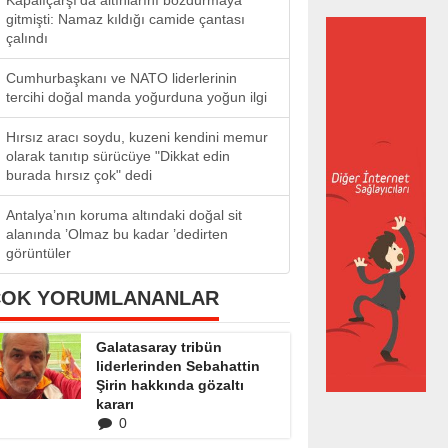
Kapalıçarşı’da altınlarını bozdurmaya
gitmişti: Namaz kıldığı camide çantası
çalındı
Cumhurbaşkanı ve NATO liderlerinin
tercihi doğal manda yoğurduna yoğun ilgi
Hırsız aracı soydu, kuzeni kendini memur
olarak tanıtıp sürücüye "Dikkat edin
burada hırsız çok" dedi
Antalya’nın koruma altındaki doğal sit
alanında ’Olmaz bu kadar ’dedirten
görüntüler
ÇOK YORUMLANANLAR
Galatasaray tribün
liderlerinden Sebahattin
Şirin hakkında gözaltı
kararı
0