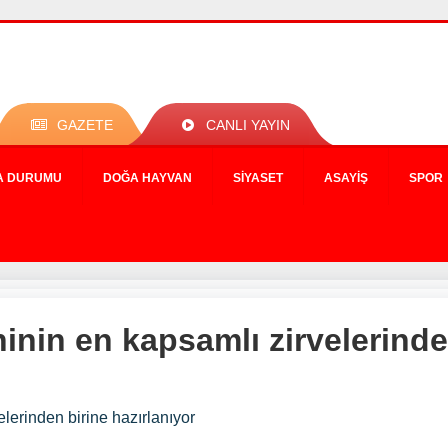
GAZETE
CANLI YAYIN
A DURUMU
DOĞA HAYVAN
SIYASET
ASAYIŞ
SPOR
inin en kapsamlı zirvelerinde
lerinden birine hazırlanıyor