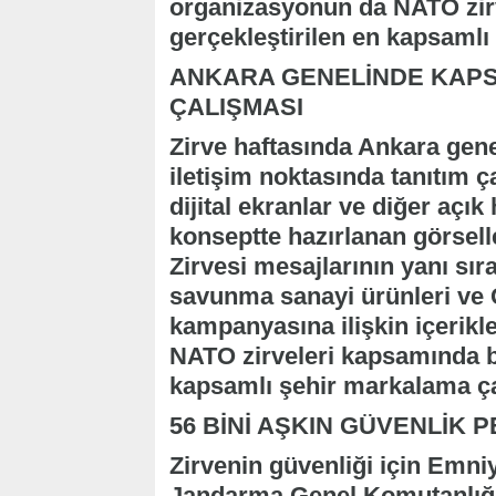
organizasyonun da NATO zir
gerçekleştirilen en kapsamlı 
ANKARA GENELİNDE KAPS
ÇALIŞMASI
Zirve haftasında Ankara gene
iletişim noktasında tanıtım ç
dijital ekranlar ve diğer açık
konseptte hazırlanan görsel
Zirvesi mesajlarının yanı sı
savunma sanayi ürünleri ve 
kampanyasına ilişkin içerikl
NATO zirveleri kapsamında b
kapsamlı şehir markalama çal
56 BİNİ AŞKIN GÜVENLİK
Zirvenin güvenliği için Emni
Jandarma Genel Komutanlığı'