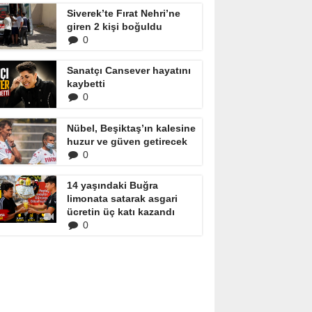
Siverek’te Fırat Nehri’ne
giren 2 kişi boğuldu
0
Sanatçı Cansever hayatını
kaybetti
0
Nübel, Beşiktaş’ın kalesine
huzur ve güven getirecek
0
14 yaşındaki Buğra
limonata satarak asgari
ücretin üç katı kazandı
0