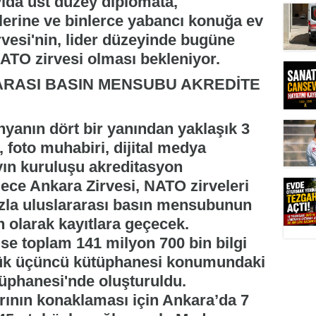
ıda üst düzey diplomata,
ilerine ve binlerce yabancı konuğa ev
rvesi'nin, lider düzeyinde bugüne
NATO zirvesi olması bekleniyor.
ARASI BASIN MENSUBU AKREDİTE
nyanın dört bir yanından yaklaşık 3
, foto muhabiri, dijital medya
ayın kuruluşu akreditasyon
ce Ankara Zirvesi, NATO zirveleri
zla uluslararası basın mensubunun
 olarak kayıtlara geçecek.
se toplam 141 milyon 700 bin bilgi
yük üçüncü kütüphanesi konumundaki
üphanesi'nde oluşturuldu.
rının konaklaması için Ankara’da 7