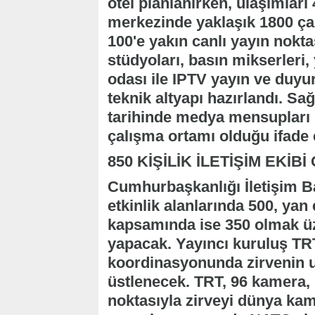
otel planlanırken, ulaşımlar
merkezinde yaklaşık 1800 çal
100'e yakın canlı yayın noktas
stüdyoları, basın mikserleri
odası ile IPTV yayın ve duyur
teknik altyapı hazırlandı. Sa
tarihinde medya mensupları 
çalışma ortamı olduğu ifade e
850 KİŞİLİK İLETİŞİM EKİ
Cumhurbaşkanlığı İletişim Ba
etkinlik alanlarında 500, yan e
kapsamında ise 350 olmak üz
yapacak. Yayıncı kuruluş TRT
koordinasyonunda zirvenin u
üstlenecek. TRT, 96 kamera, 1
noktasıyla zirveyi dünya ka