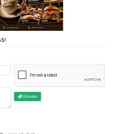
Ş!
Gönder