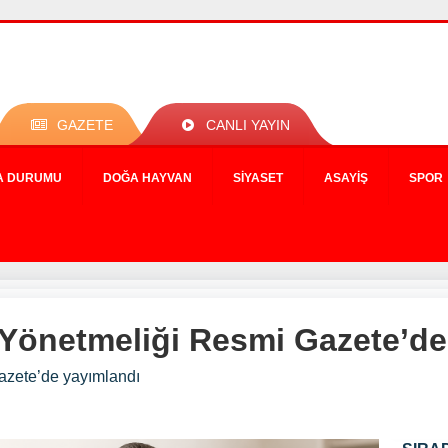
GAZETE
CANLI YAYIN
A DURUMU
DOĞA HAYVAN
SIYASET
ASAYIŞ
SPOR
i Yönetmeliği Resmi Gazete’de
azete’de yayımlandı