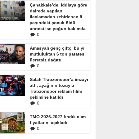
Çanakkale’de, iddiaya göre
dairede yapılan
ilaçlamadan zehirlenen 9
yaşındaki çocuk öldü,
annesi ise yoğun bakımda
0
Amasyalı genç çiftçi bu yıl
mutluluktan 6 ton patatesi
ücretsiz dağıttı
0
Salah Trabzonspor’a imzayı
attı, ayağının tozuyla
Trabzonspor reklam filmi
çekimine katıldı
0
TMO 2026-2027 fındık alım
fiyatlarını açıkladı
0