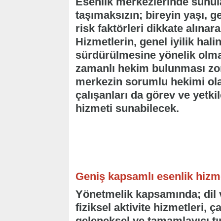
Esenlik merkezlerinde sunul
taşımaksızın; bireyin yaşı, 
risk faktörleri dikkate alınar
Hizmetlerin, genel iyilik hal
sürdürülmesine yönelik olma
zamanlı hekim bulunması zor
merkezin sorumlu hekimi ola
çalışanları da görev ve yetk
hizmeti sunabilecek.
Geniş kapsamlı esenlik hizme
Yönetmelik kapsamında; dil 
fiziksel aktivite hizmetleri, ç
geleneksel ve tamamlayıcı tı