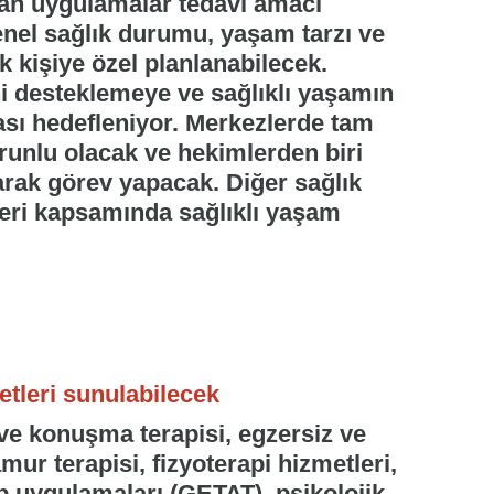
an uygulamalar tedavi amacı
genel sağlık durumu, yaşam tarzı ve
ak kişiye özel planlanabilecek.
ini desteklemeye ve sağlıklı yaşamın
sı hedefleniyor. Merkezlerde tam
unlu olacak ve hekimlerden biri
rak görev yapacak. Diğer sağlık
ileri kapsamında sağlıklı yaşam
tleri sunulabilecek
ve konuşma terapisi, egzersiz ve
amur terapisi, fizyoterapi hizmetleri,
p uygulamaları (GETAT), psikolojik