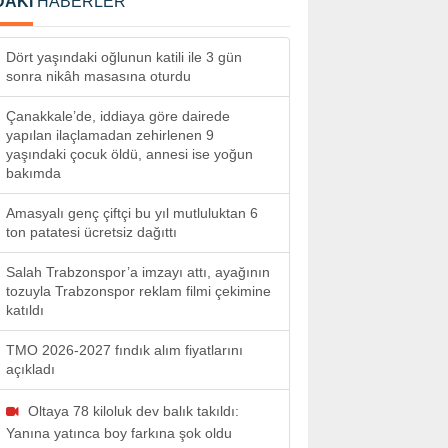
DAKİ
HABERLER
Dört yaşındaki oğlunun katili ile 3 gün
sonra nikâh masasına oturdu
Çanakkale’de, iddiaya göre dairede
yapılan ilaçlamadan zehirlenen 9
yaşındaki çocuk öldü, annesi ise yoğun
bakımda
Amasyalı genç çiftçi bu yıl mutluluktan 6
ton patatesi ücretsiz dağıttı
Salah Trabzonspor’a imzayı attı, ayağının
tozuyla Trabzonspor reklam filmi çekimine
katıldı
TMO 2026-2027 fındık alım fiyatlarını
açıkladı
Oltaya 78 kiloluk dev balık takıldı:
Yanına yatınca boy farkına şok oldu