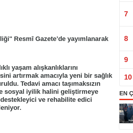
7
8
liği" Resmî Gazete’de yayımlanarak
9
ıklı yaşam alışkanlıklarını
ini artırmak amacıyla yeni bir sağlık
10
ruldu. Tedavi amacı taşımaksızın
 sosyal iyilik halini geliştirmeye
EN 
 destekleyici ve rehabilite edici
eniyor.