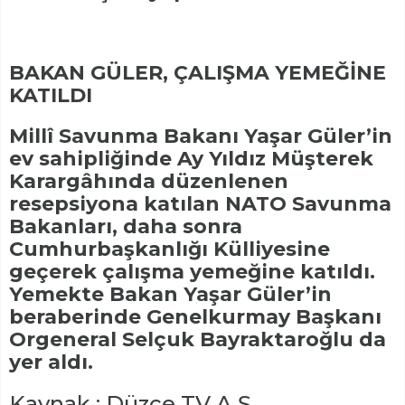
BAKAN GÜLER, ÇALIŞMA YEMEĞİNE
KATILDI
Millî Savunma Bakanı Yaşar Güler’in
ev sahipliğinde Ay Yıldız Müşterek
Karargâhında düzenlenen
resepsiyona katılan NATO Savunma
Bakanları, daha sonra
Cumhurbaşkanlığı Külliyesine
geçerek çalışma yemeğine katıldı.
Yemekte Bakan Yaşar Güler’in
beraberinde Genelkurmay Başkanı
Orgeneral Selçuk Bayraktaroğlu da
yer aldı.
Kaynak : Düzce TV A.Ş