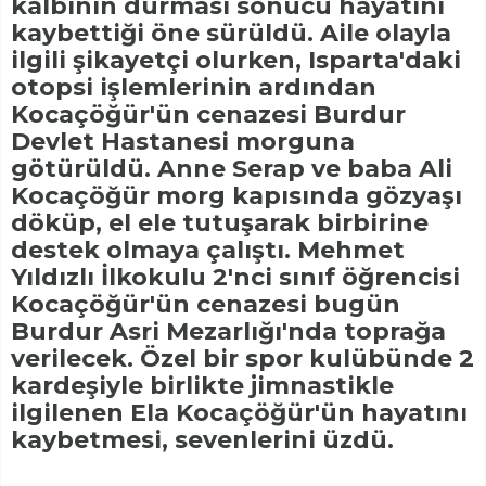
kalbinin durması sonucu hayatını
kaybettiği öne sürüldü. Aile olayla
ilgili şikayetçi olurken, Isparta'daki
otopsi işlemlerinin ardından
Kocaçöğür'ün cenazesi Burdur
Devlet Hastanesi morguna
götürüldü. Anne Serap ve baba Ali
Kocaçöğür morg kapısında gözyaşı
döküp, el ele tutuşarak birbirine
destek olmaya çalıştı. Mehmet
Yıldızlı İlkokulu 2'nci sınıf öğrencisi
Kocaçöğür'ün cenazesi bugün
Burdur Asri Mezarlığı'nda toprağa
verilecek. Özel bir spor kulübünde 2
kardeşiyle birlikte jimnastikle
ilgilenen Ela Kocaçöğür'ün hayatını
kaybetmesi, sevenlerini üzdü.