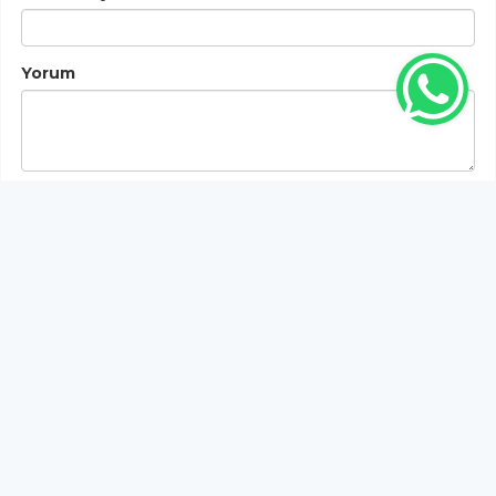
Yorum
Gönder
Bu habere henüz yorum yapılmamıştır, ilk yapan siz
olun!...