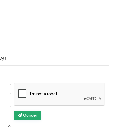
Ş!
Gönder