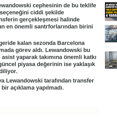
ewandowski cephesinin de bu teklife
 seçeneğini ciddi şekilde
ransferin gerçekleşmesi halinde
 en önemli santrforlarından birini
, geride kalan sezonda Barcelona
şmada görev aldı. Lewandowski bu
 asist yaparak takımına önemli katkı
güncel piyasa değerinin ise yaklaşık
iliyor.
a Lewandowski tarafından transfer
i bir açıklama yapılmadı.