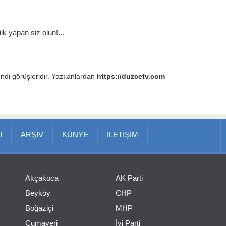
k yapan siz olun!...
endi görüşleridir. Yazılanlardan
https://duzcetv.com
I
ARŞİV
KÜNYE
İLETİŞİM
Akçakoca
AK Parti
Beyköy
CHP
Boğaziçi
MHP
Cumayeri
İyi Parti