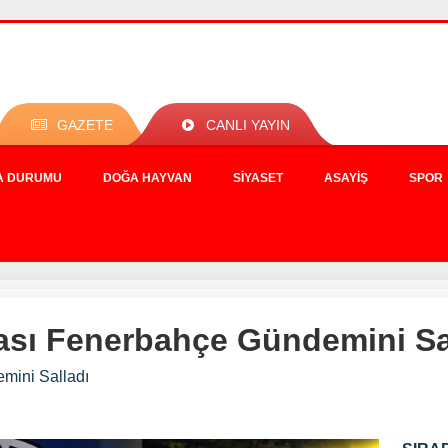
GAZETE
CANLI YAYIN
A DURUMU
DOĞA HAYVAN
SIYASET
ASAYIŞ
SPOR
sı Fenerbahçe Gündemini Sa
mini Salladı