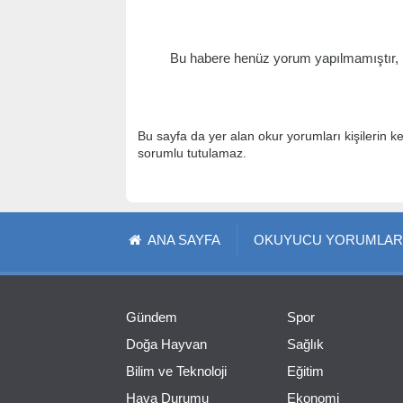
Bu habere henüz yorum yapılmamıştır, il
Bu sayfa da yer alan okur yorumları kişilerin k
sorumlu tutulamaz.
ANA SAYFA
OKUYUCU YORUMLAR
Gündem
Spor
Doğa Hayvan
Sağlık
Bilim ve Teknoloji
Eğitim
Hava Durumu
Ekonomi