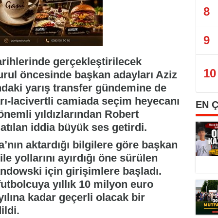
8
9
rihlerinde gerçekleştirilecek
10
rul öncesinde başkan adayları Aziz
ndaki yarış transfer gündemine de
ı-lacivertli camiada seçim heyecanı
EN 
önemli yıldızlarından Robert
atılan iddia büyük ses getirdi.
a’nın aktardığı bilgilere göre başkan
le yollarını ayırdığı öne sürülen
dowski için girişimlere başladı.
utbolcuya yıllık 10 milyon euro
yılına kadar geçerli olacak bir
ildi.