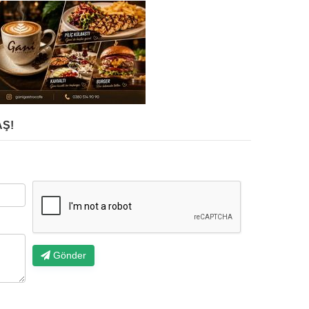
Ş!
Gönder