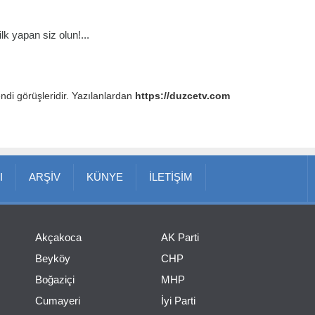
k yapan siz olun!...
endi görüşleridir. Yazılanlardan
https://duzcetv.com
I
ARŞİV
KÜNYE
İLETİŞİM
Akçakoca
AK Parti
Beyköy
CHP
Boğaziçi
MHP
Cumayeri
İyi Parti