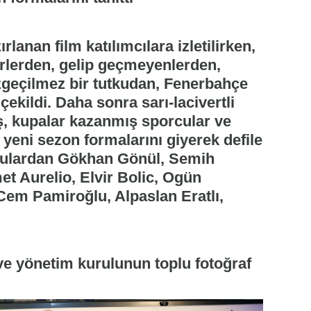
rlanan film katılımcılara izletilirken,
rlerden, gelip geçmeyenlerden,
geçilmez bir tutkudan, Fenerbahçe
çekildi. Daha sonra sarı-lacivertli
ş, kupalar kazanmış sporcular ve
 yeni sezon formalarını giyerek defile
lculardan Gökhan Gönül, Semih
t Aurelio, Elvir Bolic, Ogün
Cem Pamiroğlu, Alpaslan Eratlı,
ve yönetim kurulunun toplu fotoğraf