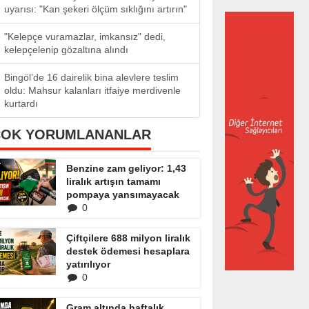
uyarısı: "Kan şekeri ölçüm sıklığını artırın"
"Kelepçe vuramazlar, imkansız" dedi,
kelepçelenip gözaltına alındı
Bingöl’de 16 dairelik bina alevlere teslim
oldu: Mahsur kalanları itfaiye merdivenle
kurtardı
ÇOK YORUMLANANLAR
Benzine zam geliyor: 1,43
liralık artışın tamamı
pompaya yansımayacak
0
Çiftçilere 688 milyon liralık
destek ödemesi hesaplara
yatırılıyor
0
Gram altında haftalık