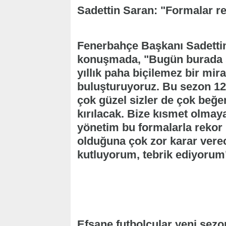
Sadettin Saran: "Formalar re
Fenerbahçe Başkanı Sadettin 
konuşmada, "Bugün burada sa
yıllık paha biçilemez bir mi
buluşturuyoruz. Bu sezon 120
çok güzel sizler de çok beğe
kırılacak. Bize kısmet olma
yönetim bu formalarla rekor 
olduğuna çok zor karar vere
kutluyorum, tebrik ediyorum" 
Efsane futbolcular yeni sezon