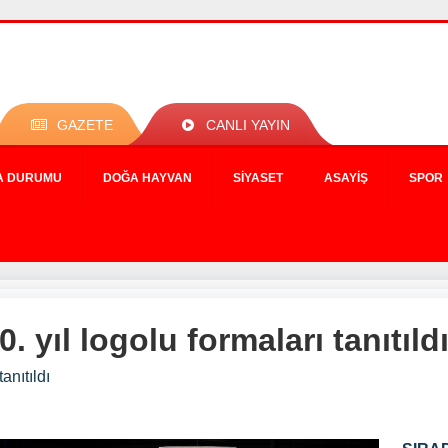
GAZETE
CANLI YAYIN
A DURUMU
DOĞA HAYVAN
SIYASET
ASAYIŞ
SPOR
 yıl logolu formaları tanıtıld
anıtıldı