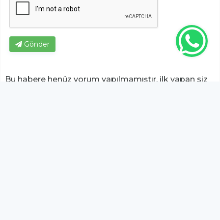
Gönder
Bu habere henüz yorum yapılmamıştır, ilk yapan siz
olun!...
Bu sayfa da yer alan okur yorumları kişilerin kendi
görüşleridir. Yazılanlardan
https://m.duzcetv.com
sorumlu
tutulamaz.
YUKARI ÇIK