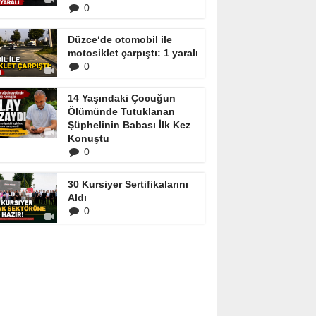
0
Düzce‘de otomobil ile
motosiklet çarpıştı: 1 yaralı
0
14 Yaşındaki Çocuğun
Ölümünde Tutuklanan
Şüphelinin Babası İlk Kez
Konuştu
0
30 Kursiyer Sertifikalarını
Aldı
0