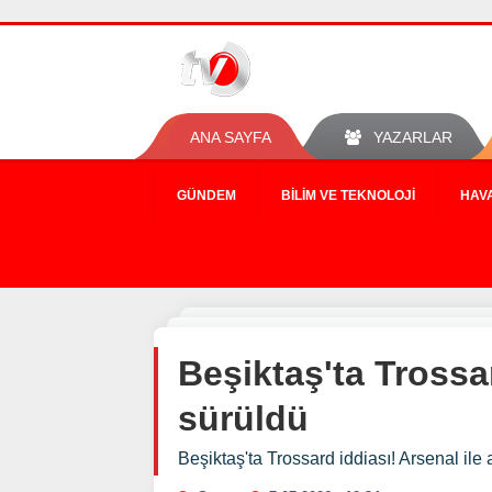
ANA SAYFA
YAZARLAR
GÜNDEM
BILIM VE TEKNOLOJI
HAV
Beşiktaş'ta Trossa
sürüldü
Beşiktaş'ta Trossard iddiası! Arsenal il