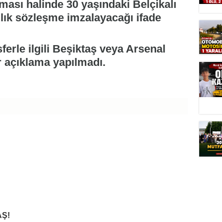
ası halinde 30 yaşındaki Belçikalı
llık sözleşme imzalayacağı ifade
erle ilgili Beşiktaş veya Arsenal
 açıklama yapılmadı.
Ş!