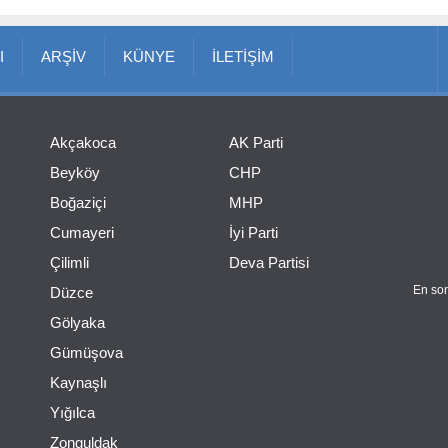
I
ARŞİV
KÜNYE
İLETİŞİM
Akçakoca
AK Parti
Beyköy
CHP
Boğaziçi
MHP
Cumayeri
İyi Parti
Çilimli
Deva Partisi
En son
Düzce
Gölyaka
Gümüşova
Kaynaşlı
Yığılca
Zonguldak