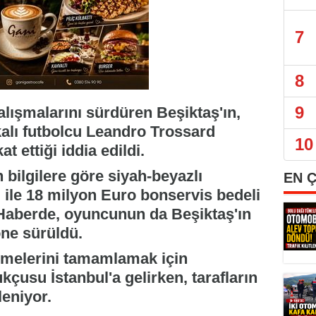
7
8
9
alışmalarını sürdüren Beşiktaş'ın,
alı futbolcu Leandro Trossard
10
 ettiği iddia edildi.
n bilgilere göre siyah-beyazlı
EN 
l ile 18 milyon Euro bonservis bedeli
Haberde, oyuncunun da Beşiktaş'ın
öne sürüldü.
üşmelerini tamamlamak için
çusu İstanbul'a gelirken, tarafların
eniyor.