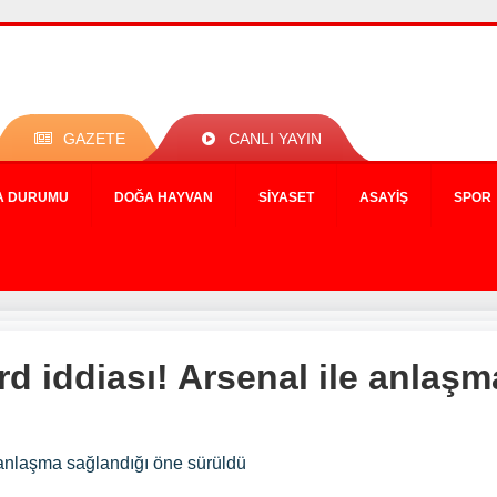
GAZETE
CANLI YAYIN
A DURUMU
DOĞA HAYVAN
SIYASET
ASAYIŞ
SPOR
rd iddiası! Arsenal ile anlaş
e anlaşma sağlandığı öne sürüldü