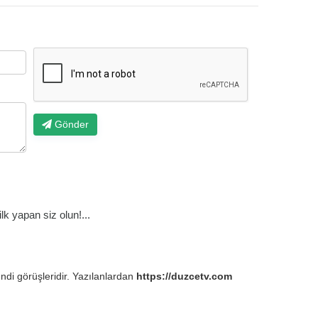
Gönder
k yapan siz olun!...
endi görüşleridir. Yazılanlardan
https://duzcetv.com