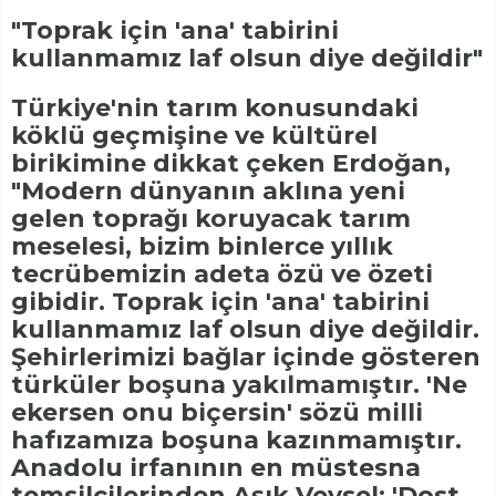
"Toprak için 'ana' tabirini
kullanmamız laf olsun diye değildir"
Türkiye'nin tarım konusundaki
köklü geçmişine ve kültürel
birikimine dikkat çeken Erdoğan,
"Modern dünyanın aklına yeni
gelen toprağı koruyacak tarım
meselesi, bizim binlerce yıllık
tecrübemizin adeta özü ve özeti
gibidir. Toprak için 'ana' tabirini
kullanmamız laf olsun diye değildir.
Şehirlerimizi bağlar içinde gösteren
türküler boşuna yakılmamıştır. 'Ne
ekersen onu biçersin' sözü milli
hafızamıza boşuna kazınmamıştır.
Anadolu irfanının en müstesna
temsilcilerinden Aşık Veysel; 'Dost