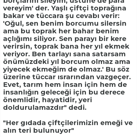
borçlarını sileyim, üstüne de para
vereyim' der. Yaşlı çiftçi toprağına
bakar ve tüccara şu cevabı verir:
'Oğul, sen benim borcumu silersin
ama bu toprak her bahar benim
açlığımı siliyor. Sen parayı bir kere
verirsin, toprak bana her yıl ekmek
veriyor. Ben tarlayı sana satarsam
önümüzdeki yıl borcum olmaz ama
yiyecek ekmeğim de olmaz.' Bu söz
üzerine tüccar ısrarından vazgeçer.
Evet, tarım hem insan için hem de
insanlığın geleceği için bu derece
önemlidir, hayatidir, yeri
doldurulamazdır" dedi.
"Her gıdada çiftçilerimizin emeği ve
alın teri bulunuyor"