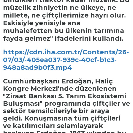
müzelik zihniyetin ne ülkeye, ne
millete, ne çiftçilerimize hayrı olur.
Eskisiyle yenisiyle ana
muhalefetten bu ülkenin tarımına
fayda gelmez" ifadelerini kullandı.
https://cdn.iha.com.tr/Contents/26-
07/03/-405ea037-939c-40cf-b1c3-
948a8ad9b0f3.mp4
Cumhurbaşkanı Erdoğan, Haliç
Kongre Merkezi'nde düzenlenen
"Ziraat Bankası 5. Tarım Ekosistemi
Buluşması" programında çiftçiler ve
sektör temsilcileriyle bir araya
geldi. Konuşmasına tüm çiftçileri
ve katılımcıları selamlayarak